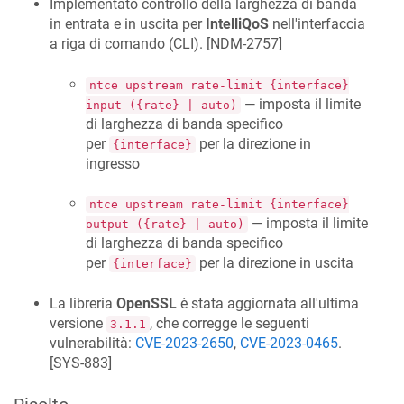
Implementato controllo della larghezza di banda
in entrata e in uscita per
IntelliQoS
nell'interfaccia
a riga di comando (CLI). [
NDM-2757
]
ntce upstream rate-limit {interface}
— imposta il limite
input ({rate} | auto)
di larghezza di banda specifico
per
per la direzione in
{interface}
ingresso
ntce upstream rate-limit {interface}
— imposta il limite
output ({rate} | auto)
di larghezza di banda specifico
per
per la direzione in uscita
{interface}
La libreria
OpenSSL
è stata aggiornata all'ultima
versione
, che corregge le seguenti
3.1.1
vulnerabilità:
CVE-2023-2650
,
CVE-2023-0465
.
[
SYS-883
]