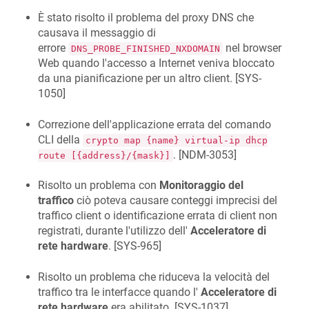
È stato risolto il problema del proxy DNS che
causava il messaggio di
errore
nel browser
DNS_PROBE_FINISHED_NXDOMAIN
Web quando l'accesso a Internet veniva bloccato
da una pianificazione per un altro client. [
SYS-
1050
]
Correzione dell'applicazione errata del comando
CLI della
crypto map {name} virtual-ip dhcp
. [
NDM-3053
]
route [{address}/{mask}]
Risolto un problema con
Monitoraggio del
traffico
ciò poteva causare conteggi imprecisi del
traffico client o identificazione errata di client non
registrati, durante l'utilizzo dell'
Acceleratore di
rete hardware
. [
SYS-965
]
Risolto un problema che riduceva la velocità del
traffico tra le interfacce quando l'
Acceleratore di
rete hardware
era abilitato. [
SYS-1037
]