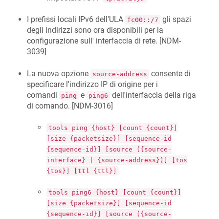
I prefissi locali IPv6 dell'ULA
gli spazi
fc00::/7
degli indirizzi sono ora disponibili per la
configurazione sull' interfaccia di rete. [
NDM-
3039
]
La nuova opzione
consente di
source-address
specificare l'indirizzo IP di origine per i
comandi
e
dell'interfaccia della riga
ping
ping6
di comando. [
NDM-3016
]
tools ping {host} [count {count}]
[size {packetsize}] [sequence-id
{sequence-id}] [source ({source-
interface} | {source-address})] [tos
{tos}] [ttl {ttl}]
tools ping6 {host} [count {count}]
[size {packetsize}] [sequence-id
{sequence-id}] [source ({source-