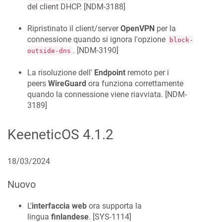
del client DHCP. [
NDM-3188
]
Ripristinato il client/server
OpenVPN
per la
connessione quando si ignora l'opzione
block-
. [
NDM-3190
]
outside-dns
La risoluzione dell'
Endpoint
remoto per i
peers
WireGuard
ora funziona correttamente
quando la connessione viene riavviata. [
NDM-
3189
]
KeeneticOS
4.1.2
18/03/2024
Nuovo
L'
interfaccia web
ora supporta la
lingua
finlandese
. [
SYS-1114
]