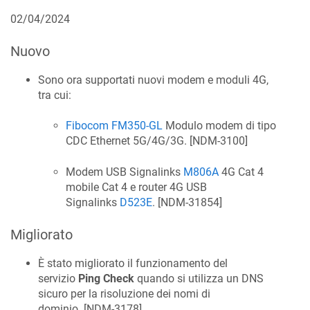
02/04/2024
Nuovo
Sono ora supportati nuovi modem e moduli 4G,
tra cui:
Fibocom FM350-GL
Modulo modem di tipo
CDC Ethernet 5G/4G/3G. [
NDM-3100
]
Modem USB Signalinks
M806A
4G Cat 4
mobile Cat 4 e router 4G USB
Signalinks
D523E
. [
NDM-31854
]
Migliorato
È stato migliorato il funzionamento del
servizio
Ping Check
quando si utilizza un DNS
sicuro per la risoluzione dei nomi di
dominio. [
NDM-3178
]