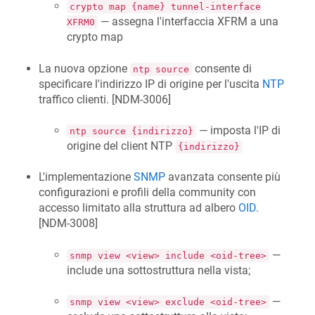
crypto map {name} tunnel-interface
— assegna l'interfaccia XFRM a una
XFRM0
crypto map
La nuova opzione
consente di
ntp source
specificare l'indirizzo IP di origine per l'uscita
NTP
traffico clienti. [
NDM-3006
]
— imposta l'IP di
ntp source {indirizzo}
origine del client NTP
{indirizzo}
L'implementazione
SNMP
avanzata consente più
configurazioni e profili della community con
accesso limitato alla struttura ad albero
OID
.
[
NDM-3008
]
—
snmp view <view> include <oid-tree>
include una sottostruttura nella vista;
—
snmp view <view> exclude <oid-tree>