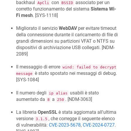
backhaul
con
associato per un
ApCli
BSSID
corretto funzionamento del sistema
Sistema Wi-
Fi mesh
. [
SYS-1118
]
Migliorato il servizio
WebDAV
per evitare timeout
della connessione durante il caricamento di file di
grandi dimensioni su partizioni VFAT o NTFS su
dispositivi di archiviazione USB collegati. [
NDM-
2089
]
Il messaggio di errore
wind: failed to decrypt
è stato spostato nei messaggi di debug.
message
[
SYS-1084
]
Il numero degli
usabili è stato
ip alias
aumentato da
a
. [
NDM-3063
]
8
250
La libreria
OpenSSL
è stata aggiornata all'ultima
versione
, che corregge il seguente elenco
3.1.5
di vulnerabilità:
CVE-2023-5678
,
CVE-2024-0727
.