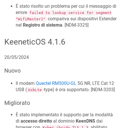
È stato risolto un problema per cui il messaggio di
errore
failed to lookup service for segment
compariva sui dispositivi Extender
"WifiMaster1"
nel
Registro di sistema
. [
NDM-3325
]
KeeneticOS
4.1.6
20/05/2024
Nuovo
Il modem
Quectel RM500U-GL
5G NR, LTE Cat 12
USB (
-type) è ora supportato. [
NDM-3203
]
UsbLte
Migliorato
È stato implementato il supporto per la modalità
di
accesso diretto
al dominio
KeenDNS
dai
browser con
abilitato.
Kyber ibrido TLS 1.3