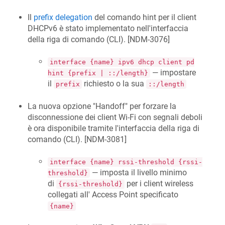
Il
prefix delegation
del comando hint per il client
DHCPv6 è stato implementato nell'interfaccia
della riga di comando (CLI). [
NDM-3076
]
interface {name} ipv6 dhcp client pd
— impostare
hint {prefix | ::/length}
il
richiesto o la sua
prefix
::/length
La nuova opzione "Handoff" per forzare la
disconnessione dei client Wi-Fi con segnali deboli
è ora disponibile tramite l'interfaccia della riga di
comando (CLI). [
NDM-3081
]
interface {name} rssi-threshold {rssi-
— imposta il livello minimo
threshold}
di
per i client wireless
{rssi-threshold}
collegati all' Access Point specificato
{name}