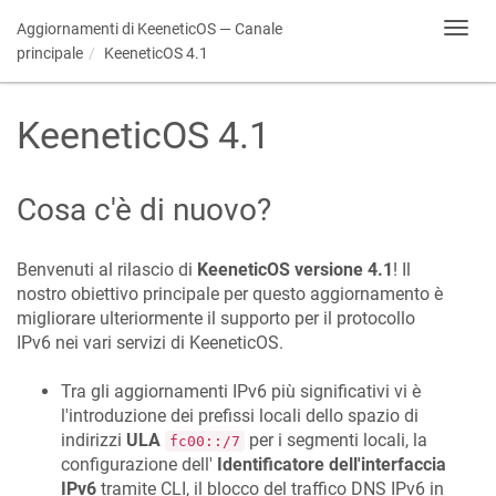
Aggiornamenti di
KeeneticOS
— Canale
Toggl
navig
principale
KeeneticOS
4.1
KeeneticOS
4.1
Cosa c'è di nuovo?
Benvenuti al rilascio di
KeeneticOS
versione 4.1
! Il
nostro obiettivo principale per questo aggiornamento è
migliorare ulteriormente il supporto per il protocollo
IPv6 nei vari servizi di
KeeneticOS
.
Tra gli aggiornamenti IPv6 più significativi vi è
l'introduzione dei prefissi locali dello spazio di
indirizzi
ULA
per i segmenti locali, la
fc00::/7
configurazione dell'
Identificatore dell'interfaccia
IPv6
tramite CLI, il blocco del traffico DNS IPv6 in