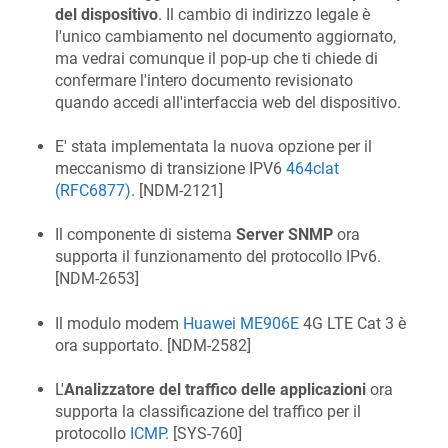
del dispositivo
. Il cambio di indirizzo legale è
l'unico cambiamento nel documento aggiornato,
ma vedrai comunque il pop-up che ti chiede di
confermare l'intero documento revisionato
quando accedi all'interfaccia web del dispositivo.
E' stata implementata la nuova opzione per il
meccanismo di transizione IPV6
464clat
(RFC6877)
. [
NDM-2121
]
Il componente di sistema
Server SNMP
ora
supporta il funzionamento del protocollo IPv6.
[
NDM-2653
]
Il modulo modem
Huawei ME906E
4G LTE Cat 3 è
ora supportato. [
NDM-2582
]
L'
Analizzatore del traffico delle applicazioni
ora
supporta la classificazione del traffico per il
protocollo
ICMP
. [
SYS-760
]