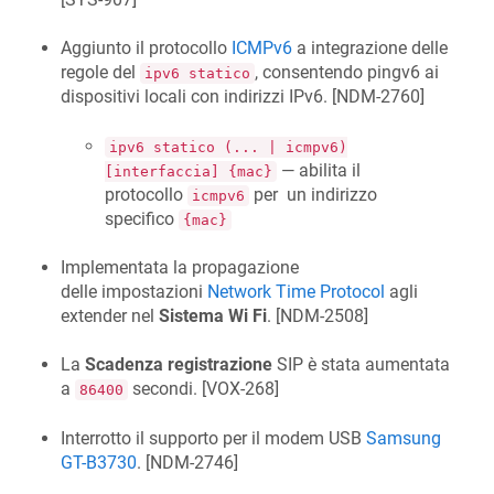
Aggiunto il protocollo
ICMPv6
a integrazione delle
regole del
, consentendo pingv6 ai
ipv6 statico
dispositivi locali con indirizzi IPv6. [
NDM-2760
]
ipv6 statico (... | icmpv6)
— abilita il
[interfaccia] {mac}
protocollo
per un indirizzo
icmpv6
specifico
{mac}
Implementata la propagazione
delle impostazioni
Network Time Protocol
agli
extender nel
Sistema Wi Fi
. [
NDM-2508
]
La
Scadenza registrazione
SIP è stata aumentata
a
secondi. [
VOX-268
]
86400
Interrotto il supporto per il modem USB
Samsung
GT-B3730
. [
NDM-2746
]