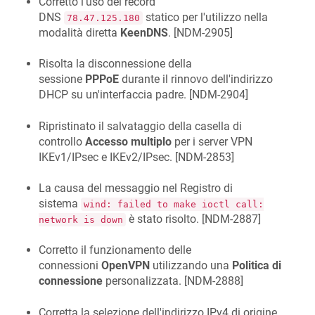
Corretto l'uso del record
DNS
statico per l'utilizzo nella
78.47.125.180
modalità diretta
KeenDNS
. [
NDM-2905
]
Risolta la disconnessione della
sessione
PPPoE
durante il rinnovo dell'indirizzo
DHCP su un'interfaccia padre. [
NDM-2904
]
Ripristinato il salvataggio della casella di
controllo
Accesso multiplo
per i server VPN
IKEv1/IPsec e IKEv2/IPsec. [
NDM-2853
]
La causa del messaggio nel Registro di
sistema
wind: failed to make ioctl call:
è stato risolto. [
NDM-2887
]
network is down
Corretto il funzionamento delle
connessioni
OpenVPN
utilizzando una
Politica di
connessione
personalizzata. [
NDM-2888
]
Corretta la selezione dell'indirizzo IPv4 di origine