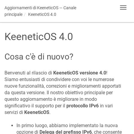
Aggiornamenti di
KeeneticOS
— Canale
Toggl
navig
principale
KeeneticOS
4.0
KeeneticOS
4.0
Cosa c'è di nuovo?
Benvenuti al rilascio di
KeeneticOS
versione 4.0
!
Siamo entusiasti di condividere con voi le numerose
nuove funzionalità, correzioni e miglioramenti apportati
da questa versione. Il nostro obiettivo principale per
questo aggiornamento è migliorare in modo
significativo il supporto per il
protocollo IPv6
in vari
servizi di
KeeneticOS
.
In primo luogo, abbiamo implementato la nuova
opzione di
Delega del prefisso IPv6
, che consente