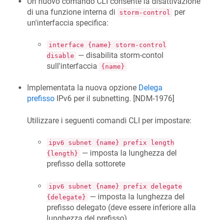
Un nuovo comando CLI consente la disattivazione
di una funzione interna di
per
storm-control
un'interfaccia specifica:
interface {name} storm-control
— disabilita storm-contol
disable
sull'interfaccia
{name}
Implementata la nuova opzione
Delega
prefisso
IPv6 per il subnetting. [
NDM-1976
]
Utilizzare i seguenti comandi CLI per impostare:
ipv6 subnet {name} prefix length
— imposta la lunghezza del
{length}
prefisso della sottorete
ipv6 subnet {name} prefix delegate
— imposta la lunghezza del
{delegate}
prefisso delegato (deve essere inferiore alla
lunghezza del prefisso)