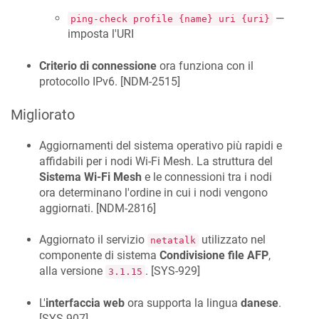
—
ping-check profile {name} uri {uri}
imposta l'URI
Criterio di connessione
ora funziona con il
protocollo IPv6. [
NDM-2515
]
Migliorato
Aggiornamenti del sistema operativo più rapidi e
affidabili per i nodi Wi-Fi Mesh. La struttura del
Sistema Wi-Fi Mesh
e le connessioni tra i nodi
ora determinano l'ordine in cui i nodi vengono
aggiornati. [
NDM-2816
]
Aggiornato il servizio
utilizzato nel
netatalk
componente di sistema
Condivisione file AFP
,
alla versione
. [
SYS-929
]
3.1.15
L'
interfaccia web
ora supporta la lingua
danese
.
[
SYS-907
]