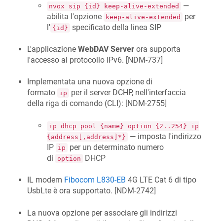
—
nvox sip {id} keep-alive-extended
abilita l'opzione
per
keep-alive-extended
l'
specificato della linea SIP
{id}
L'applicazione
WebDAV Server
ora supporta
l'accesso al protocollo IPv6. [
NDM-737
]
Implementata una nuova opzione di
formato
per il server DCHP, nell'interfaccia
ip
della riga di comando (CLI): [
NDM-2755
]
ip dhcp pool {name} option {2..254} ip
— imposta l'indirizzo
{address[,address]*}
IP
per un determinato numero
ip
di
DHCP
option
IL modem
Fibocom L830-EB
4G LTE Cat 6 di tipo
UsbLte è ora supportato. [
NDM-2742
]
La nuova opzione per associare gli indirizzi