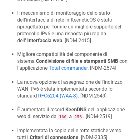
Il meccanismo di monitoraggio dello stato
dell'interfaccia di rete in
KeeneticOS
è stato
riprogettato per fornire un migliore supporto del
protocollo IPv6 e una risposta più rapida
dell'
Interfaccia web
. [
NDM-2415
]
Migliore compatibilità del componente di
sistema
Condivisione di file e stampanti SMB
con
l'applicazione
Total commander
. [
NDM-2574
]
La nuova opzione di assegnazione dell'indirizzo
WAN IPv6 è stata implementata secondo lo
standard
RFC6204 (WAA-8)
. [
NDM-2549
]
È aumentato il record
KeenDNS
dell'applicazione
web di servizio da
a
. [
NDM-2519
]
160
256
Implementata la copia delle rotte statiche verso
tutti i
Criteri di connessione
. [
NDM-2335
]