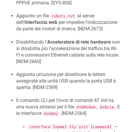
PPPoE primaria. [
SYS-806
]
Aggiunto un file
al server
robots.txt
dell'
Interfaccia web
per impedire l'indicizzazione
da parte dei motori di ricerca. [
NDM-2673
]
Disabilitando l'
Acceleratore di rete hardware
non
si disabilita più l'accelerazione del traffico tra Wi-
Fi e connessioni Ethernet cablate sulla rete locale.
[
NDM-2660
]
Aggiunta un'azione per disattivare le lettere
assegnate alle unità USB quando la porta USB è
spenta. [
NDM-2589
]
Il comando CLI per l'invio di comandi AT init ha
una nuova sintassi per il file
,
, E
UsbModem
UsbLte
le interfacce
: [
NDM-2564
]
UsbQmi
—
interface {name} tty init {command}