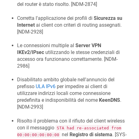
del router è stato risolto. [
NDM-2874
]
Corretta l'applicazione dei profili di
Sicurezza su
Internet
ai client con criteri di routing assegnati.
[
NDM-2928
]
Le connessioni multiple al
Server VPN
IKEv2/IPsec
utilizzando le stesse credenziali di
accesso ora funzionano correttamente. [
NDM-
2986
]
Disabilitato ambito globale nell'annuncio del
prefisso
ULA IPv6
per impedire ai client di
utilizzare indirizzi locali come connessione
predefinita e indisponibilità del nome
KeenDNS
.
[
NDM-2993
]
Risolto il problema con il rifiuto del client wireless
con il messaggio
STA had re-associated from
nel
Registro di sistema
. [
SYS-
00:00:00:00:00:00