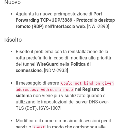
Nuovo
Aggiunta la nuova preimpostazione di
Port
Forwarding
TCP+UDP/3389 - Protocollo desktop
remoto (RDP)
nell'
Interfaccia web
. [
NWI-2890
]
Risolto
Risolto il problema con la reinstallazione della
rotta predefinita in caso di modifica alla priorità
del tunnel
WireGuard
nella
Politica di
connessione
. [
NDM-2933
]
Il messaggio di errore
Could not bind on given
nel
Registro di
addresses: Address in use
sistema
non viene più visualizzato quando si
utilizzano le impostazioni del server DNS-over-
TLS (DoT). [
SYS-1007
]
Modificato il numero massimo di sessioni per il
servizio
in modo che corrisponda alle
swnat