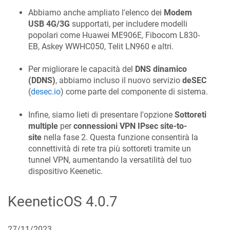
Abbiamo anche ampliato l'elenco dei
Modem
USB 4G/3G
supportati, per includere modelli
popolari come Huawei ME906E, Fibocom L830-
EB, Askey WWHC050, Telit LN960 e altri.
Per migliorare le capacità del
DNS dinamico
(DDNS)
, abbiamo incluso il nuovo servizio
deSEC
(
desec.io
) come parte del componente di sistema.
Infine, siamo lieti di presentare l'opzione
Sottoreti
multiple
per
connessioni VPN IPsec site-to-
site
nella fase 2. Questa funzione consentirà la
connettività di rete tra più sottoreti tramite un
tunnel VPN, aumentando la versatilità del tuo
dispositivo Keenetic.
KeeneticOS
4.0.7
27/11/2023