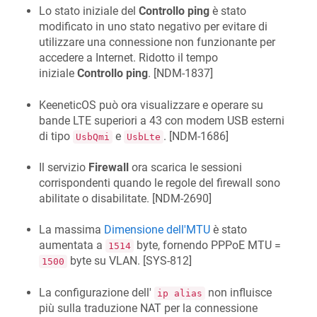
Lo stato iniziale del
Controllo ping
è stato
modificato in uno stato negativo per evitare di
utilizzare una connessione non funzionante per
accedere a Internet. Ridotto il tempo
iniziale
Controllo ping
. [
NDM-1837
]
KeeneticOS
può ora visualizzare e operare su
bande LTE superiori a 43 con modem USB esterni
di tipo
e
. [
NDM-1686
]
UsbQmi
UsbLte
Il servizio
Firewall
ora scarica le sessioni
corrispondenti quando le regole del firewall sono
abilitate o disabilitate. [
NDM-2690
]
La massima
Dimensione dell'MTU
è stato
aumentata a
byte, fornendo PPPoE MTU =
1514
byte su VLAN. [
SYS-812
]
1500
La configurazione dell'
non influisce
ip alias
più sulla traduzione NAT per la connessione