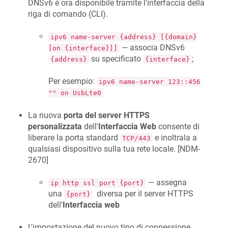
DNSv6 è ora disponibile tramite l'interfaccia della
riga di comando (CLI).
ipv6 name-server {address} [{domain}
— associa DNSv6
[on {interface}]]
su specificato
;
{address}
{interface}
Per esempio:
ipv6 name-server 123::456
"" on UsbLte0
La nuova
porta del server HTTPS
personalizzata
dell'
Interfaccia Web
consente di
liberare la porta standard
e inoltrala a
TCP/443
qualsiasi dispositivo sulla tua rete locale. [
NDM-
2670
]
— assegna
ip http ssl port {port}
una
diversa per il server HTTPS
{port}
dell'
Interfaccia web
L'impostazione del nuovo tipo di connessione