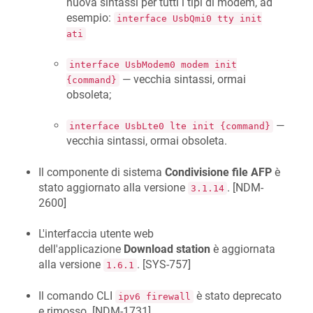
nuova sintassi per tutti i tipi di modem, ad
esempio:
interface UsbQmi0 tty init
ati
interface UsbModem0 modem init
— vecchia sintassi, ormai
{command}
obsoleta;
—
interface UsbLte0 lte init {command}
vecchia sintassi, ormai obsoleta.
Il componente di sistema
Condivisione file AFP
è
stato aggiornato alla versione
. [
NDM-
3.1.14
2600
]
L'interfaccia utente web
dell'applicazione
Download station
è aggiornata
alla versione
. [
SYS-757
]
1.6.1
Il comando CLI
è stato deprecato
ipv6 firewall
e rimosso. [
NDM-1731
]