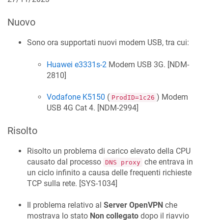
Nuovo
Sono ora supportati nuovi modem USB, tra cui:
Huawei e3331s-2
Modem USB 3G. [
NDM-
2810
]
Vodafone K5150
(
) Modem
ProdID=1c26
USB 4G Cat 4. [
NDM-2994
]
Risolto
Risolto un problema di carico elevato della CPU
causato dal processo
che entrava in
DNS proxy
un ciclo infinito a causa delle frequenti richieste
TCP sulla rete. [
SYS-1034
]
Il problema relativo al
Server OpenVPN
che
mostrava lo stato
Non collegato
dopo il riavvio