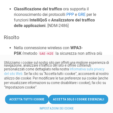
Classificazione del traffico
ora supporta il
riconoscimento dei protocolli
PPP
e
GRE
per le
funzioni
IntelliQoS
e
Analizzatore del traffico
delle applicazioni
. [
NDM-2486
]
Risolto
Nella connessione wireless con
WPA3-
PSK
(metodo
la sicurezza non attiva più
SAE-H2E
un riavvio del sistema. [
SYS-932
]
La segmentazione della rete è stata corretta per
impedire ai dispositivi del segmento Guest di
accedere alle impostazioni dei nodi Extender.
[
NDM-2744
]
Risolto il problema con il
che si
softirq timer
bloccava in determinate condizioni. [
SYS-920
]