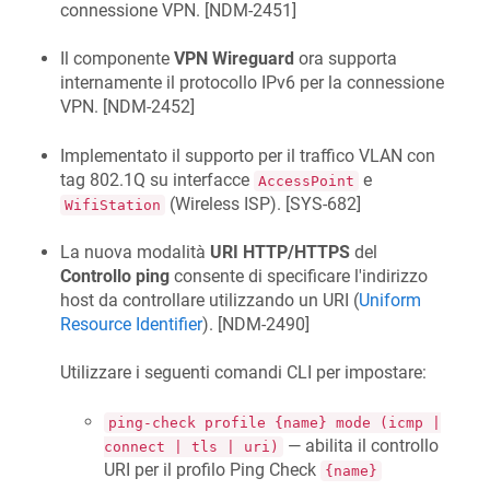
connessione VPN. [
NDM-2451
]
Il componente
VPN Wireguard
ora supporta
internamente il protocollo IPv6 per la connessione
VPN. [
NDM-2452
]
Implementato il supporto per il traffico VLAN con
tag 802.1Q su interfacce
e
AccessPoint
(Wireless ISP). [
SYS-682
]
WifiStation
La nuova modalità
URI HTTP/HTTPS
del
Controllo ping
consente di specificare l'indirizzo
host da controllare utilizzando un URI (
Uniform
Resource Identifier
). [
NDM-2490
]
Utilizzare i seguenti comandi CLI per impostare:
ping-check profile {name} mode (icmp |
— abilita il controllo
connect | tls | uri)
URI per il profilo Ping Check
{name}