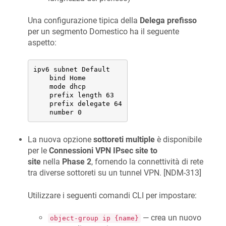
Una configurazione tipica della
Delega prefisso
per un segmento Domestico ha il seguente
aspetto:
ipv6 subnet Default

    bind Home

    mode dhcp

    prefix length 63

    prefix delegate 64

    number 0
La nuova opzione
sottoreti multiple
è disponibile
per le
Connessioni VPN IPsec site to
site
nella
Phase 2
, fornendo la connettività di rete
tra diverse sottoreti su un tunnel VPN. [
NDM-313
]
Utilizzare i seguenti comandi CLI per impostare:
— crea un nuovo
object-group ip {name}