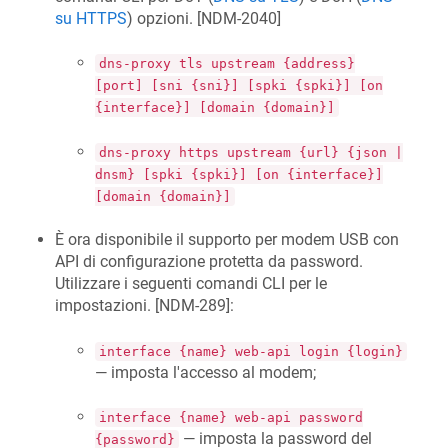
su HTTPS
) opzioni. [
NDM-2040
]
dns-proxy tls upstream {address}
[port] [sni {sni}] [spki {spki}] [on
{interface}] [domain {domain}]
dns-proxy https upstream {url} {json |
dnsm} [spki {spki}] [on {interface}]
[domain {domain}]
È ora disponibile il supporto per modem USB con
API di configurazione protetta da password.
Utilizzare i seguenti comandi CLI per le
impostazioni. [
NDM-289
]:
interface {name} web-api login {login}
— imposta l'accesso al modem;
interface {name} web-api password
— imposta la password del
{password}