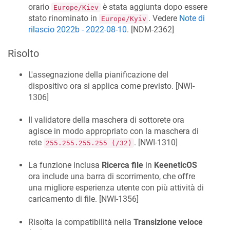
orario
è stata aggiunta dopo essere
Europe/Kiev
stato rinominato in
. Vedere
Note di
Europe/Kyiv
rilascio 2022b - 2022-08-10
. [
NDM-2362
]
Risolto
L'assegnazione della pianificazione del
dispositivo ora si applica come previsto. [
NWI-
1306
]
Il validatore della maschera di sottorete ora
agisce in modo appropriato con la maschera di
rete
. [
NWI-1310
]
255.255.255.255 (/32)
La funzione inclusa
Ricerca file
in
KeeneticOS
ora include una barra di scorrimento, che offre
una migliore esperienza utente con più attività di
caricamento di file. [
NWI-1356
]
Risolta la compatibilità nella
Transizione veloce