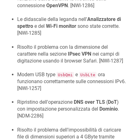
connessione
OpenVPN
. [
NWI-1286
]
Le didascalie della leganda nell'
Analizzatore di
spettro
e del
Wi-Fi monitor
sono state corrette.
[
NWI-1285
]
Risolto il problema con la dimensione del
carattere nella sezione
IPsec VPN
nei campi di
digitazione usando il browser Safari. [
NWI-1287
]
Modem USB type
e
ora
UsbQmi
UsbLte
funzionano correttamente sulle connessioni IPv6.
[
NWI-1257
]
Ripristino dell'operazione
DNS over TLS
(
DoT
)
con impostazione personalizzata del
Dominio
.
[
NDM-2286
]
Risolto il problema dell'impossibilità di caricare
file di dimensioni superiori a 4 GByte tramite