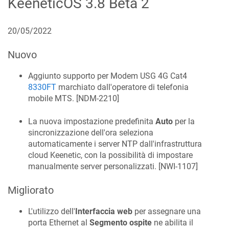
KeeneticOS
3.8 Beta 2
20/05/2022
Nuovo
Aggiunto supporto per Modem USG 4G Cat4
8330FT
marchiato dall'operatore di telefonia
mobile MTS. [
NDM-2210
]
La nuova impostazione predefinita
Auto
per la
sincronizzazione dell'ora seleziona
automaticamente i server NTP dall'infrastruttura
cloud Keenetic, con la possibilità di impostare
manualmente server personalizzati. [
NWI-1107
]
Migliorato
L'utilizzo dell'
Interfaccia web
per assegnare una
porta Ethernet al
Segmento ospite
ne abilita il