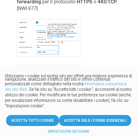
forwarding
per il protocollo
HTTPS
o
443/TCP
.
[
NWI-977
]
E' stata aumentata la dimensione massima