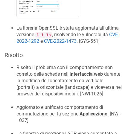
La libreria OpenSSL è stata aggiornata all'ultima
versione
, risolvendo le vulnerabilità
CVE-
1.1.1o
2022-1292
e
CVE-2022-1473
. [
SYS-551
]
Risolto
Risolto il problema con il comportamento non
corretto delle schede nell'
Interfaccia web
durante
la modifica dell'orientamento da verticale
(portrait) a orizzontale (landscape) e viceversa nei
browser dei dispositivi mobili. [
NWI-1026
]
Aggiornato e unificato comportamento di
commutazione per la sezione
Applicazione
. [
NWI-
1037
]
La finestra di ricezione L2TP viene aumentata a