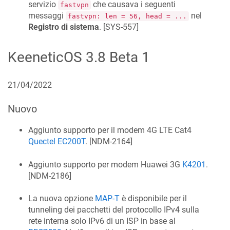
servizio
che causava i seguenti
fastvpn
messaggi
nel
fastvpn: len = 56, head = ...
Registro di sistema
. [
SYS-557
]
KeeneticOS
3.8 Beta 1
21/04/2022
Nuovo
Aggiunto supporto per il modem 4G LTE Cat4
Quectel EC200T
. [
NDM-2164
]
Aggiunto supporto per modem Huawei 3G
K4201
.
[
NDM-2186
]
La nuova opzione
MAP-T
è disponibile per il
tunneling dei pacchetti del protocollo IPv4 sulla
rete interna solo IPv6 di un ISP in base al