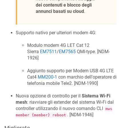
dei contenuti e blocco degli
annunci basati su cloud
.
Supporto nativo per ulteriori modem 4G:
Modulo modem 4G LET Cat 12
Sierra
EM7511
/
EM7565
QMI-type. [
NDM-
1926
]
Aggiunto supporto per Modem USB 4G LTE
Cat4
MM200-1
con marchio dell'operatore di
telefonia mobile Tele2. [
NDM-1990
]
Nuova opzione di controllo per il
Sistema Wi‑Fi
mesh
: riavviare gli extender del sistema Wi-Fi dal
controller utilizzando il nuovo comando CLI
mws
. [
NDM-1946
]
member {member} reboot