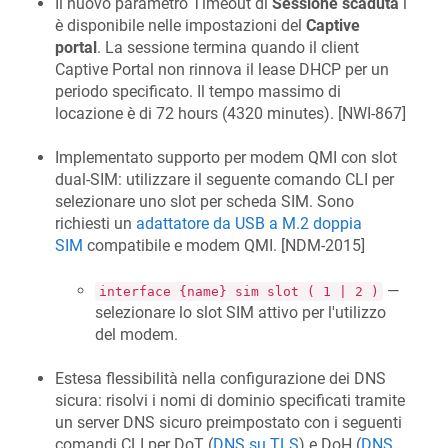
Il nuovo parametro Timeout di
Sessione scaduta
i
è disponibile nelle impostazioni del
Captive
portal
. La sessione termina quando il client
Captive Portal non rinnova il lease DHCP per un
periodo specificato. Il tempo massimo di
locazione è di 72 hours (4320 minutes). [
NWI-867
]
Implementato supporto per modem QMI con slot
dual-SIM: utilizzare il seguente comando CLI per
selezionare uno slot per scheda SIM. Sono
richiesti un
adattatore da USB a M.2 doppia
SIM
compatibile e modem QMI. [
NDM-2015
]
—
interface {name} sim slot ( 1 | 2 )
selezionare lo slot SIM attivo per l'utilizzo
del modem.
Estesa flessibilità nella configurazione dei DNS
sicura: risolvi i nomi di dominio specificati tramite
un server DNS sicuro preimpostato con i seguenti
comandi CLI per DoT (
DNS su TLS
) e DoH (
DNS