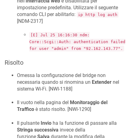
nell'
Interfaccia web
è disabilitata per
impostazione predefinita. Utilizzare il seguente
comando CLI per abilitarlo:
ip http log auth
[
NDM-2317
]
[E] Jul 25 16:16:30 ndm:
Core::Scgi::Auth: authentication failed
for user "admin" from "92.162.143.77".
Risolto
Omessa la configurazione del bridge non
necessaria quando si rinomina un
Extender
nel
sistema Wi-Fi. [
NWI-1188
]
Il vuoto nella pagina del
Monitoraggio del
Traffico
è stato risolto. [
NWI-1290
]
Il pulsante
Invio
ha la funzione di passare alla
Stringa successiva
invece della
funzione
Salva
durante la modifica della