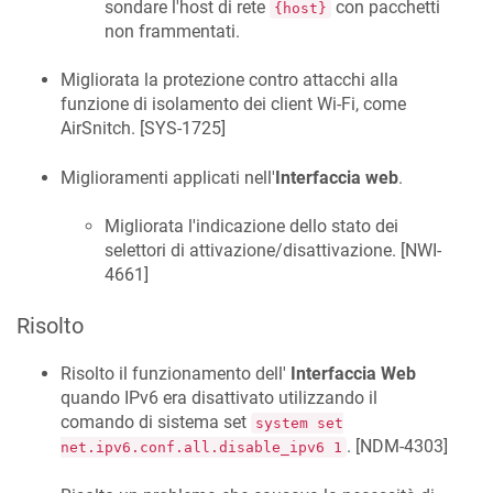
sondare l'host di rete
con pacchetti
{host}
non frammentati.
Migliorata la protezione contro attacchi alla
funzione di isolamento dei client Wi-Fi, come
AirSnitch. [
SYS-1725
]
Miglioramenti applicati nell'
Interfaccia web
.
Migliorata l'indicazione dello stato dei
selettori di attivazione/disattivazione. [
NWI-
4661
]
Risolto
Risolto il funzionamento dell'
Interfaccia Web
quando IPv6 era disattivato utilizzando il
comando di sistema set
system set
. [
NDM-4303
]
net.ipv6.conf.all.disable_ipv6 1