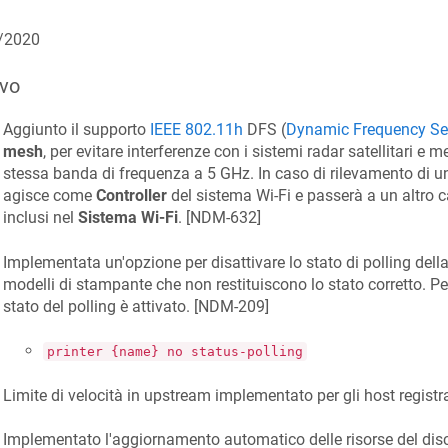
/2020
vo
Aggiunto il supporto
IEEE 802.11h
DFS (
Dynamic Frequency Se
mesh
, per evitare interferenze con i sistemi radar satellitari e m
stessa banda di frequenza a 5 GHz. In caso di rilevamento di un
agisce come
Controller
del sistema Wi‑Fi e passerà a un altro ca
inclusi nel
Sistema Wi-Fi
. [
NDM-632
]
Implementata un'opzione per disattivare lo stato di polling della
modelli di stampante che non restituiscono lo stato corretto. Pe
stato del polling è attivato. [
NDM-209
]
printer {name} no status-polling
Limite di velocità in upstream implementato per gli host registrat
Implementato l'aggiornamento automatico delle risorse del disc