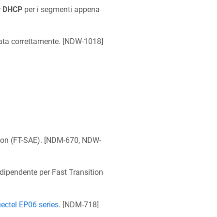
r DHCP
per i segmenti appena
ata correttamente. [
NDW-1018
]
n (FT-SAE). [
NDM-670, NDW-
dipendente per Fast Transition
ectel EP06 series
. [
NDM-718
]