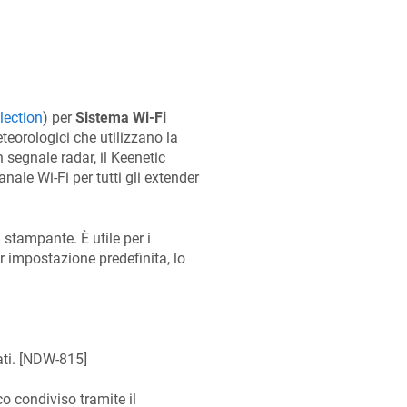
lection
) per
Sistema Wi-Fi
eteorologici che utilizzano la
 segnale radar, il Keenetic
nale Wi‑Fi per tutti gli extender
 stampante. È utile per i
r impostazione predefinita, lo
i. [
NDW-815
]
o condiviso tramite il