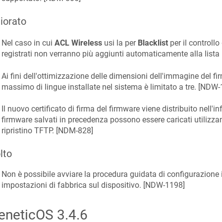
iorato
Nel caso in cui
ACL Wireless
usi la per
Blacklist
per il controllo
registrati non verranno più aggiunti automaticamente alla lista 
Ai fini dell'ottimizzazione delle dimensioni dell'immagine del f
massimo di lingue installate nel sistema è limitato a tre. [
NDW-
Il nuovo certificato di firma del firmware viene distribuito nell'inf
firmware salvati in precedenza possono essere caricati utilizza
ripristino TFTP. [
NDM-828
]
lto
Non è possibile avviare la procedura guidata di configurazione in
impostazioni di fabbrica sul dispositivo. [
NDW-1198
]
eneticOS
3.4.6