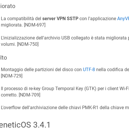
iorato
La compatibilità del
server VPN SSTP
con l'applicazione
AnyV
migliorata. [
NDM-697
]
L'inizializzazione dell'archivio USB collegato è stata migliorata 
volumi. [
NDM-750
]
lto
Montaggio delle partizioni del disco con
UTF-8
nella codifica del
[
NDM-729
]
Il processo di re-key Group Temporal Key (GTK) per i client Wi‑F
corretto. [
NDM-709
]
L'overflow dell'archiviazione delle chiavi PMK-R1 della chiave ma
eneticOS
3.4.1