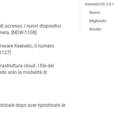
KeeneticOS 3.4.1
Nuovo
Migliorato
 di accesso, i nuovi dispositivi
Risolto
nera. [
NDW-1108
]
irmware Keenetic, il numero
1127
]
rastruttura cloud. I file del
ndo solo la modalità di
iziale dopo aver ripristinato le