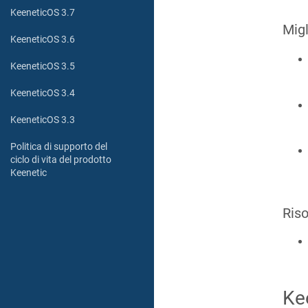
KeeneticOS 3.7
Migl
KeeneticOS 3.6
KeeneticOS 3.5
KeeneticOS 3.4
KeeneticOS 3.3
Politica di supporto del
ciclo di vita del prodotto
Keenetic
Riso
Ke