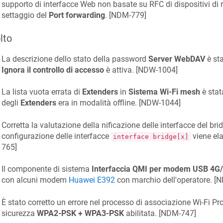
supporto di interfacce Web non basate su RFC di dispositivi di re
settaggio del
Port forwarding
. [
NDM-779
]
lto
La descrizione dello stato della password
Server WebDAV
è sta
Ignora il controllo di accesso
è attiva. [
NDW-1004
]
La lista vuota errata di
Extenders
in
Sistema Wi-Fi mesh
è stat
degli
Extenders
era in modalità offline. [
NDW-1044
]
Corretta la valutazione della nificazione delle interfacce del brid
configurazione delle interfacce
viene ela
interface bridge[x]
765
]
Il componente di sistema
Interfaccia QMI per modem USB 4G
con alcuni modem
Huawei E392
con marchio dell'operatore. [
N
È stato corretto un errore nel processo di associazione Wi‑Fi Pr
sicurezza
WPA2-PSK + WPA3-PSK
abilitata. [
NDM-747
]