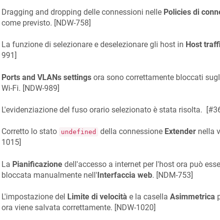
Dragging and dropping delle connessioni nelle
Policies di conn
come previsto. [
NDW-758
]
La funzione di selezionare e deselezionare gli host in
Host traff
991
]
Ports and VLANs settings
ora sono correttamente bloccati sugli
Wi‑Fi. [
NDW-989
]
L'evidenziazione del fuso orario selezionato è stata risolta. [
#3
Corretto lo stato
della connessione
Extender
nella v
undefined
1015
]
La
Pianificazione
dell'accesso a internet per l'host ora può es
bloccata manualmente nell'
Interfaccia web
. [
NDM-753
]
L'impostazione del
Limite di velocità
e la casella
Asimmetrica
p
ora viene salvata correttamente. [
NDW-1020
]