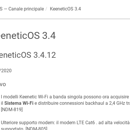
OS
— Canale principale
KeeneticOS
3.4
eneticOS
3.4
eneticOS
3.4.12
/2020
vo
I modelli Keenetic Wi‑Fi a banda singola possono ora acquisire
il
Sistema Wi‑Fi
e distribuire connessioni backhaul a 2,4 GHz tra
[
NDM-819
]
Ulteriore supporto modem: il modem LTE Cat6 . ad alta velocit
supportato. [
NDM-805
]