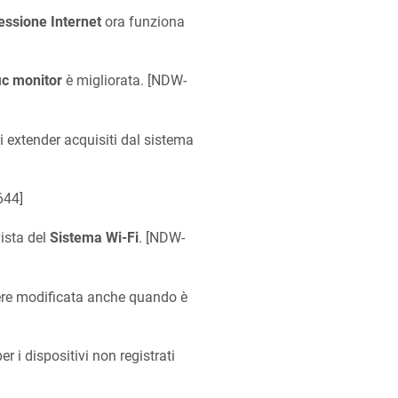
essione Internet
ora funziona
ic monitor
è migliorata. [
NDW-
 extender acquisiti dal sistema
644
]
ista del
Sistema Wi‑Fi
. [
NDW-
sere modificata anche quando è
er i dispositivi non registrati