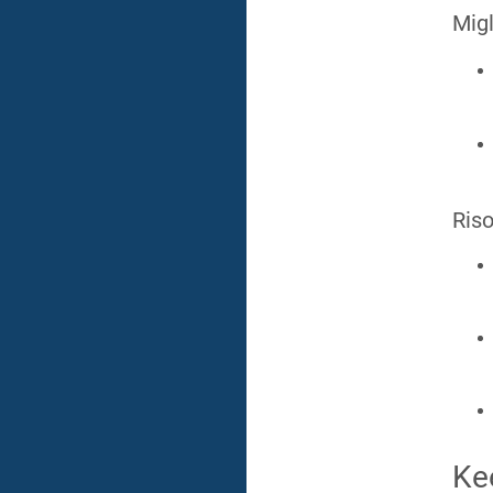
Migl
Riso
Ke