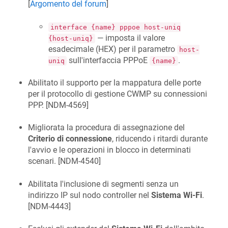
[
Argomento del forum
]
interface {name} pppoe host-uniq
— imposta il valore
{host-uniq}
esadecimale (HEX) per il parametro
host-
sull'interfaccia PPPoE
.
uniq
{name}
Abilitato il supporto per la mappatura delle porte
per il protocollo di gestione CWMP su connessioni
PPP. [
NDM-4569
]
Migliorata la procedura di assegnazione del
Criterio di connessione
, riducendo i ritardi durante
l'avvio e le operazioni in blocco in determinati
scenari. [
NDM-4540
]
Abilitata l'inclusione di segmenti senza un
indirizzo IP sul nodo controller nel
Sistema Wi-Fi
.
[
NDM-4443
]