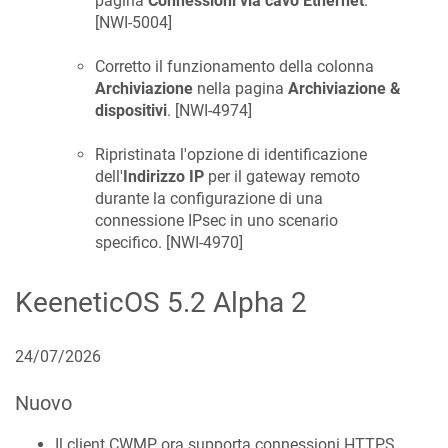
pagina
Connessioni via cavo Ethernet
.
[
NWI-5004
]
Corretto il funzionamento della colonna
Archiviazione
nella pagina
Archiviazione &
dispositivi
. [
NWI-4974
]
Ripristinata l'opzione di identificazione
dell'
Indirizzo IP
per il gateway remoto
durante la configurazione di una
connessione IPsec in uno scenario
specifico. [
NWI-4970
]
KeeneticOS
5.2 Alpha 2
24/07/2026
Nuovo
Il client CWMP ora supporta connessioni HTTPS