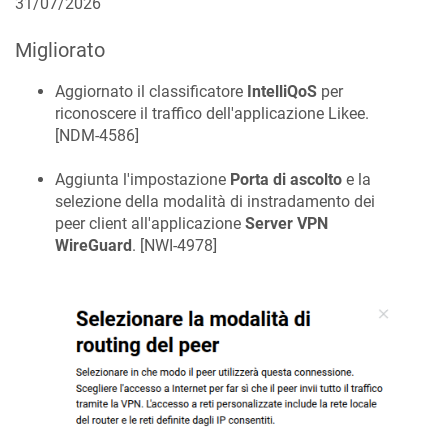
31/07/2026
Migliorato
Aggiornato il classificatore
IntelliQoS
per
riconoscere il traffico dell'applicazione Likee.
[
NDM-4586
]
Aggiunta l'impostazione
Porta di ascolto
e la
selezione della modalità di instradamento dei
peer client all'applicazione
Server VPN
WireGuard
. [
NWI-4978
]