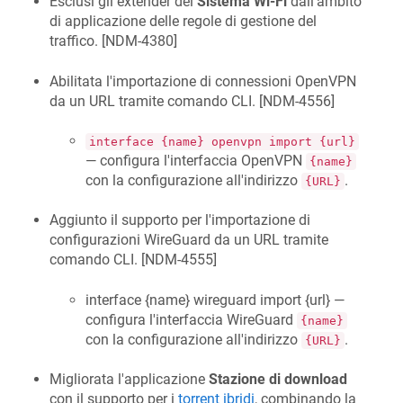
Esclusi gli extender del
Sistema Wi-Fi
dall'ambito
di applicazione delle regole di gestione del
traffico. [
NDM-4380
]
Abilitata l'importazione di connessioni OpenVPN
da un URL tramite comando CLI. [
NDM-4556
]
interface {name} openvpn import {url}
— configura l'interfaccia OpenVPN
{name}
con la configurazione all'indirizzo
.
{URL}
Aggiunto il supporto per l'importazione di
configurazioni WireGuard da un URL tramite
comando CLI. [
NDM-4555
]
interface {name} wireguard import {url} —
configura l'interfaccia WireGuard
{name}
con la configurazione all'indirizzo
.
{URL}
Migliorata l'applicazione
Stazione di download
con il supporto per i
torrent ibridi
, combinando la