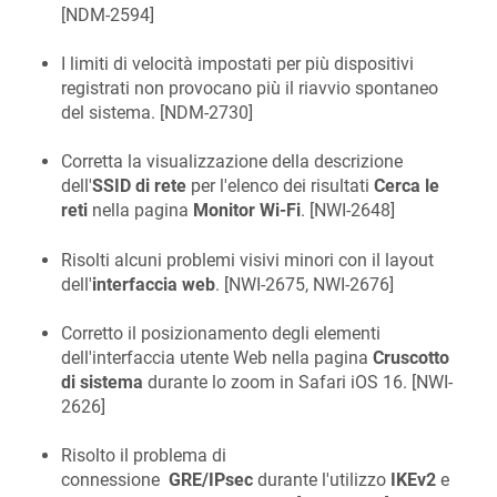
[
NDM-2594
]
I limiti di velocità impostati per più dispositivi
registrati non provocano più il riavvio spontaneo
del sistema. [
NDM-2730
]
Corretta la visualizzazione della descrizione
dell'
SSID di rete
per l'elenco dei risultati
Cerca le
reti
nella pagina
Monitor Wi-Fi
. [
NWI-2648
]
Risolti alcuni problemi visivi minori con il layout
dell'
interfaccia web
. [
NWI-2675, NWI-2676
]
Corretto il posizionamento degli elementi
dell'interfaccia utente Web nella pagina
Cruscotto
di sistema
durante lo zoom in Safari iOS 16. [
NWI-
2626
]
Risolto il problema di
connessione
GRE/IPsec
durante l'utilizzo
IKEv2
e