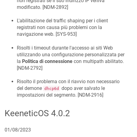
non registrati se il suo indirizzo IP veniva
modificato. [
NDM-2892
]
L'abilitazione del traffic shaping per i client
registrati non causa più problemi con la
navigazione web. [
SYS-953
]
Risolti i timeout durante l'accesso ai siti Web
utilizzando una configurazione personalizzata per
la
Politica di connessione
con multipath abilitato.
[
NDM-2792
]
Risolto il problema con il riavvio non necessario
del demone
dopo aver salvato le
dhcp6d
impostazioni del segmento. [
NDM-2916
]
KeeneticOS
4.0.2
01/08/2023