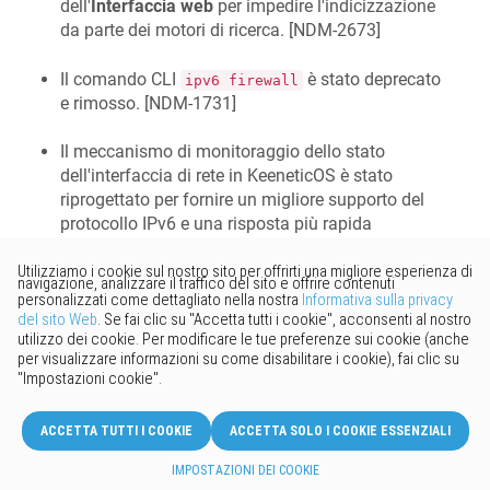
dell'
Interfaccia web
per impedire l'indicizzazione
da parte dei motori di ricerca. [
NDM-2673
]
Il comando CLI
è stato deprecato
ipv6 firewall
e rimosso. [
NDM-1731
]
Il meccanismo di monitoraggio dello stato
dell'interfaccia di rete in
KeeneticOS
è stato
riprogettato per fornire un migliore supporto del
protocollo IPv6 e una risposta più rapida
dell'
Interfaccia web
. [
NDM-2415
]
La nuova opzione di assegnazione dell'indirizzo
WAN IPv6 è stata implementata secondo lo
standard
RFC6204 (WAA-8)
. [
NDM-2549
]
È aumentato il record
KeenDNS
dell'applicazione
web di servizio da
a
. [
NDM-2519
]
160
256
Implementata la copia delle rotte statiche verso
tutti i
Criteri di connessione
. [
NDM-2335
]