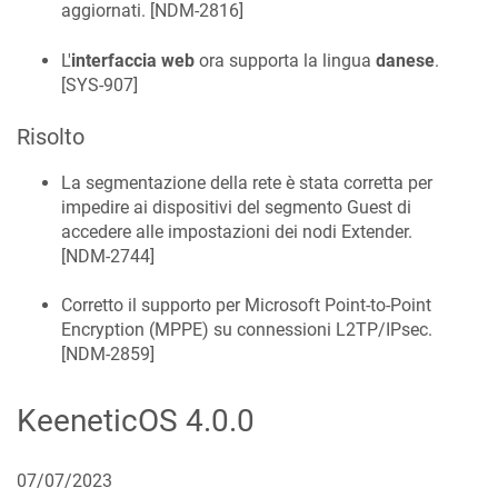
aggiornati. [
NDM-2816
]
L'
interfaccia web
ora supporta la lingua
danese
.
[
SYS-907
]
Risolto
La segmentazione della rete è stata corretta per
impedire ai dispositivi del segmento Guest di
accedere alle impostazioni dei nodi Extender.
[
NDM-2744
]
Corretto il supporto per Microsoft Point-to-Point
Encryption (MPPE) su connessioni L2TP/IPsec.
[
NDM-2859
]
KeeneticOS
4.0.0
07/07/2023