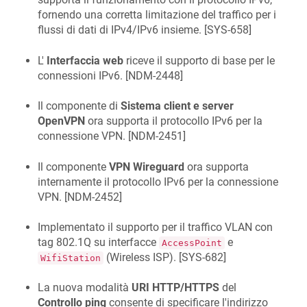
fornendo una corretta limitazione del traffico per i
flussi di dati di IPv4/IPv6 insieme. [
SYS-658
]
L'
Interfaccia web
riceve il supporto di base per le
connessioni IPv6. [
NDM-2448
]
Il componente di
Sistema client e server
OpenVPN
ora supporta il protocollo IPv6 per la
connessione VPN. [
NDM-2451
]
Il componente
VPN Wireguard
ora supporta
internamente il protocollo IPv6 per la connessione
VPN. [
NDM-2452
]
Implementato il supporto per il traffico VLAN con
tag 802.1Q su interfacce
e
AccessPoint
(Wireless ISP). [
SYS-682
]
WifiStation
La nuova modalità
URI HTTP/HTTPS
del
Controllo ping
consente di specificare l'indirizzo