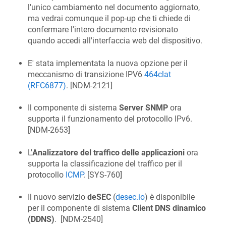
l'unico cambiamento nel documento aggiornato,
ma vedrai comunque il pop-up che ti chiede di
confermare l'intero documento revisionato
quando accedi all'interfaccia web del dispositivo.
E' stata implementata la nuova opzione per il
meccanismo di transizione IPV6
464clat
(RFC6877)
. [
NDM-2121
]
Il componente di sistema
Server SNMP
ora
supporta il funzionamento del protocollo IPv6.
[
NDM-2653
]
L'
Analizzatore del traffico delle applicazioni
ora
supporta la classificazione del traffico per il
protocollo
ICMP
. [
SYS-760
]
Il nuovo servizio
deSEC
(
desec.io
) è disponibile
per il componente di sistema
Client DNS dinamico
(DDNS)
. [
NDM-2540
]