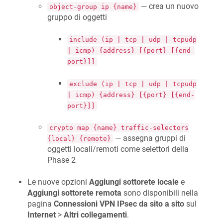
— crea un nuovo
object-group ip {name}
gruppo di oggetti
include (ip | tcp | udp | tcpudp
| icmp) {address} [{port} [{end-
port}]]
exclude (ip | tcp | udp | tcpudp
| icmp) {address} [{port} [{end-
port}]]
crypto map {name} traffic-selectors
— assegna gruppi di
{local} {remote}
oggetti locali/remoti come selettori della
Phase 2
Le nuove opzioni
Aggiungi sottorete locale
e
Aggiungi sottorete remota
sono disponibili nella
pagina
Connessioni VPN IPsec da sito a sito
sul
Internet
>
Altri collegamenti
.