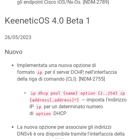
gli endpoint Cisco iOS/Nx-Os. [
NDM-2789
]
KeeneticOS
4.0 Beta 1
26/05/2023
Nuovo
Implementata una nuova opzione di
formato
per il server DCHP, nell'interfaccia
ip
della riga di comando (CLI): [
NDM-2755
]
ip dhcp pool {name} option {2..254} ip
— imposta l'indirizzo
{address[,address]*}
IP
per un determinato numero
ip
di
DHCP
option
La nuova opzione per associare gli indirizzi
DNSv6 è ora disponibile tramite l'interfaccia della