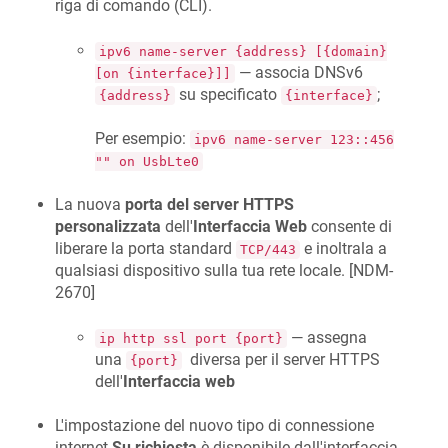
riga di comando (CLI).
ipv6 name-server {address} [{domain}
— associa DNSv6
[on {interface}]]
su specificato
;
{address}
{interface}
Per esempio:
ipv6 name-server 123::456
"" on UsbLte0
La nuova
porta del server HTTPS
personalizzata
dell'
Interfaccia Web
consente di
liberare la porta standard
e inoltrala a
TCP/443
qualsiasi dispositivo sulla tua rete locale. [
NDM-
2670
]
— assegna
ip http ssl port {port}
una
diversa per il server HTTPS
{port}
dell'
Interfaccia web
L'impostazione del nuovo tipo di connessione
internet
Su richiesta
è disponibile dall'interfaccia