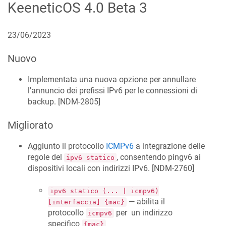
KeeneticOS
4.0 Beta 3
23/06/2023
Nuovo
Implementata una nuova opzione per annullare
l'annuncio dei prefissi IPv6 per le connessioni di
backup. [
NDM-2805
]
Migliorato
Aggiunto il protocollo
ICMPv6
a integrazione delle
regole del
, consentendo pingv6 ai
ipv6 statico
dispositivi locali con indirizzi IPv6. [
NDM-2760
]
ipv6 statico (... | icmpv6)
— abilita il
[interfaccia] {mac}
protocollo
per un indirizzo
icmpv6
specifico
{mac}