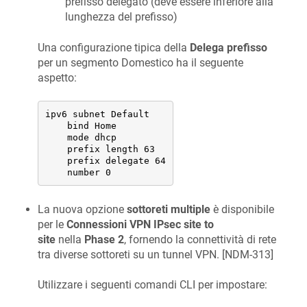
prefisso delegato (deve essere inferiore alla
lunghezza del prefisso)
Una configurazione tipica della
Delega prefisso
per un segmento Domestico ha il seguente
aspetto:
ipv6 subnet Default

    bind Home

    mode dhcp

    prefix length 63

    prefix delegate 64

    number 0
La nuova opzione
sottoreti multiple
è disponibile
per le
Connessioni VPN IPsec site to
site
nella
Phase 2
, fornendo la connettività di rete
tra diverse sottoreti su un tunnel VPN. [
NDM-313
]
Utilizzare i seguenti comandi CLI per impostare: