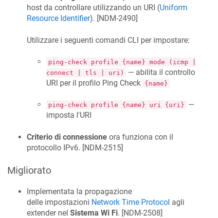
host da controllare utilizzando un URI (
Uniform
Resource Identifier
). [
NDM-2490
]
Utilizzare i seguenti comandi CLI per impostare:
ping-check profile {name} mode (icmp |
— abilita il controllo
connect | tls | uri)
URI per il profilo Ping Check
{name}
—
ping-check profile {name} uri {uri}
imposta l'URI
Criterio di connessione
ora funziona con il
protocollo IPv6. [
NDM-2515
]
Migliorato
Implementata la propagazione
delle impostazioni
Network Time Protocol
agli
extender nel
Sistema Wi Fi
. [
NDM-2508
]