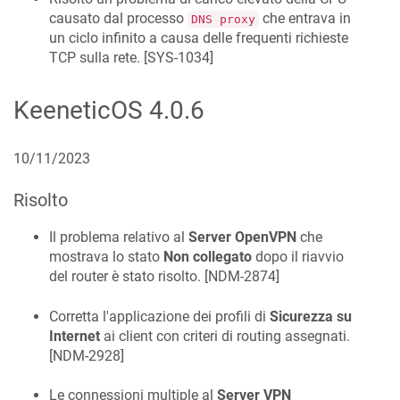
causato dal processo
che entrava in
DNS proxy
un ciclo infinito a causa delle frequenti richieste
TCP sulla rete. [
SYS-1034
]
KeeneticOS
4.0.6
10/11/2023
Risolto
Il problema relativo al
Server OpenVPN
che
mostrava lo stato
Non collegato
dopo il riavvio
del router è stato risolto. [
NDM-2874
]
Corretta l'applicazione dei profili di
Sicurezza su
Internet
ai client con criteri di routing assegnati.
[
NDM-2928
]
Le connessioni multiple al
Server VPN