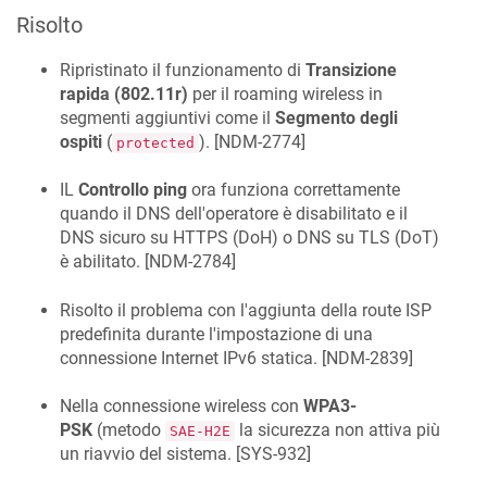
Risolto
Ripristinato il funzionamento di
Transizione
rapida (802.11r)
per il roaming wireless in
segmenti aggiuntivi come il
Segmento degli
ospiti
(
). [
NDM-2774
]
protected
IL
Controllo ping
ora funziona correttamente
quando il DNS dell'operatore è disabilitato e il
DNS sicuro su HTTPS (DoH) o DNS su TLS (DoT)
è abilitato. [
NDM-2784
]
Risolto il problema con l'aggiunta della route ISP
predefinita durante l'impostazione di una
connessione Internet IPv6 statica. [
NDM-2839
]
Nella connessione wireless con
WPA3-
PSK
(metodo
la sicurezza non attiva più
SAE-H2E
un riavvio del sistema. [
SYS-932
]