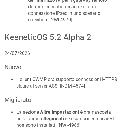
dell'
Indirizzo IP
per il gateway remoto
durante la configurazione di una
connessione IPsec in uno scenario
specifico. [
NWI-4970
]
KeeneticOS
5.2 Alpha 2
24/07/2026
Nuovo
Il client CWMP ora supporta connessioni HTTPS
sicure al server ACS. [
NDM-4574
]
Migliorato
La sezione
Altre impostazioni
è ora nascosta
nella pagina
Segmenti
se i componenti richiesti
non sono installati. [
NWI-4986
]