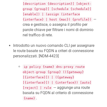
[description {description}] [object-
group {group}] [schedule {schedule}]
[enable]) | (assign (interface
—
{interface} | host {mac}) {profile})
crea e gestisce, o assegna il profilo per
parole chiave per filtrare i nomi di dominio
nel traffico di rete.
Introdotto un nuovo comando CLI per assegnare
le route basate su FQDN a criteri di connessione
personalizzati. [
NDM-4423
]
ip policy {name} dns-proxy route
object-group {group} (({gateway}
[{interface}]) | ({gateway}
[{interface}]) | {interface}) [auto]
— aggiunge una route
[reject] | rule
basata su FQDN al criterio di connessione
.
{name}