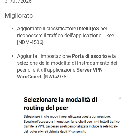
31/07/2026
Migliorato
Aggiornato il classificatore
IntelliQoS
per
riconoscere il traffico dell'applicazione Likee.
[
NDM-4586
]
Aggiunta l'impostazione
Porta di ascolto
e la
selezione della modalità di instradamento dei
peer client all'applicazione
Server VPN
WireGuard
. [
NWI-4978
]