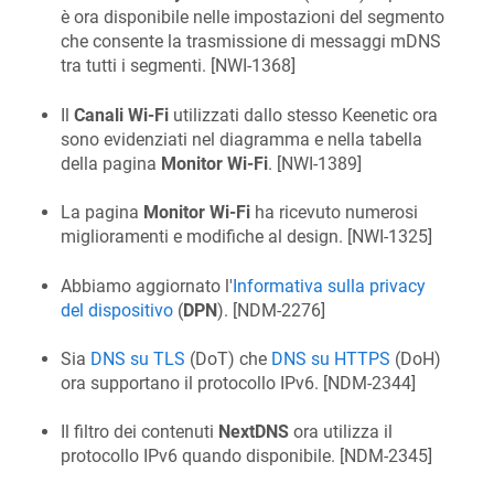
è ora disponibile nelle impostazioni del segmento
che consente la trasmissione di messaggi mDNS
tra tutti i segmenti. [
NWI-1368
]
Il
Canali Wi-Fi
utilizzati dallo stesso Keenetic ora
sono evidenziati nel diagramma e nella tabella
della pagina
Monitor Wi-Fi
. [
NWI-1389
]
La pagina
Monitor Wi-Fi
ha ricevuto numerosi
miglioramenti e modifiche al design. [
NWI-1325
]
Abbiamo aggiornato l'
Informativa sulla privacy
del dispositivo
(
DPN
). [
NDM-2276
]
Sia
DNS su TLS
(DoT) che
DNS su HTTPS
(DoH)
ora supportano il protocollo IPv6. [
NDM-2344
]
Il filtro dei contenuti
NextDNS
ora utilizza il
protocollo IPv6 quando disponibile. [
NDM-2345
]