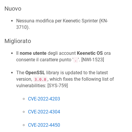
Nuovo
Nessuna modifica per Keenetic
Sprinter
(
KN-
3710
).
Migliorato
Il
nome utente
degli account
Keenetic OS
ora
consente il carattere punto '
'. [
NWI-1523
]
.
The
OpenSSL
library is updated to the latest
version,
, which fixes the following list of
3.0.8
vulnerabilities: [
SYS-759
]
CVE-2022-4203
CVE-2022-4304
CVE-2022-4450