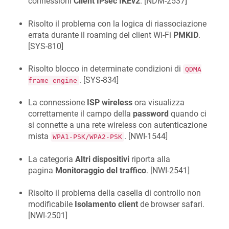
connessioni
Client IPsec IKEv2
. [
NDM-2537
]
Risolto il problema con la logica di riassociazione
errata durante il roaming del client Wi-Fi
PMKID
.
[
SYS-810
]
Risolto blocco in determinate condizioni di
QDMA
. [
SYS-834
]
frame engine
La connessione
ISP wireless
ora visualizza
correttamente il campo della
password
quando ci
si connette a una rete wireless con autenticazione
mista
. [
NWI-1544
]
WPA1-PSK/WPA2-PSK
La categoria
Altri dispositivi
riporta alla
pagina
Monitoraggio del traffico
. [
NWI-2541
]
Risolto il problema della casella di controllo non
modificabile
Isolamento client
de browser safari.
[
NWI-2501
]