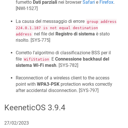
fumetto
Dati parziali
nei browser
Safari
e
Firefox
.
[
NWI-1527
]
La causa del messsaggio di errore
group address
224.0.1.187 is not equal destination
nel file del
Registro di sistema
è stato
address
risolto. [
SYS-775
]
Corretto l'algoritmo di classificazione BSS per il
file
E
Connessione backhaul del
WifiStation
sistema Wi-Fi mesh
. [
SYS-782
]
Reconnection of a wireless client to the access
point with
WPA3-PSK
protection works correctly
after accidental disconnection. [
SYS-797
]
KeeneticOS
3.9.4
27/02/2023