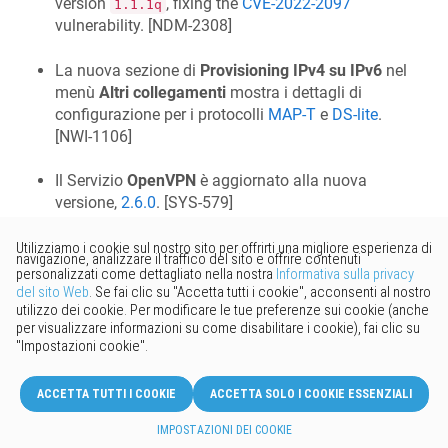
version
, fixing the
CVE-2022-2097
1.1.1q
vulnerability. [
NDM-2308
]
La nuova sezione di
Provisioning IPv4 su IPv6
nel
menù
Altri collegamenti
mostra i dettagli di
configurazione per i protocolli
MAP-T
e
DS-lite
.
[
NWI-1106
]
Il Servizio
OpenVPN
è aggiornato alla nuova
versione,
2.6.0
. [
SYS-579
]
Risolto
La posizione del link di modifica delle operazioni
pianificate, viene visualizzata correttamente sugli
schermi dei dispositivi mobili. [
NWI-1463
]
L'immagine della topologia di rete dalla
Modalità
extender
ora viene visualizzato correttamente
sugli schermi mobili. [
NWI-1477
]