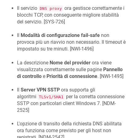
Il servizio
ora gestisce correttamente i
DNS proxy
blocchi TCP, con conseguente migliore stabilità
del servizio. [
SYS-726
]
Il
Modalità di configurazione fail-safe
non
provoca più un riavvio non necessario. Il timeout è
impostato su tre minuti. [
NWI-1496
]
La descrizione
Nome del provider
ora viene
visualizzata correttamente sulle pagine
Pannello
di controllo
e
Priorità di connessione
. [
NWI-1495
]
Il
Server VPN SSTP
ora supporta gli
algoritmi
per la corretta connessione
TLSv1/SHA1
SSTP con particolari client Windows 7. [
NDM-
2525
]
L'opzione di transito della richiesta DNS abilitata
ora funziona come previsto per gli host non
registrati. [
NDM-2547
]