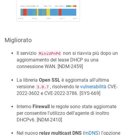
Migliorato
Il servizio
non si riavvia più dopo un
MiniUPnPd
aggiornamento del lease DHCP su una
connessione WAN. [
NDM-2459
]
La libreria
Open SSL
è aggiornata all'ultima
versione
, risolvendo le
vulnerabilità
CVE-
3.0.7
2022-3602 e CVE-2022-3786. [
SYS-669
]
Interno
Firewall
le regole sono state aggiornate
per consentire l'utilizzo dell'agente di inoltro
DHCPv6. [
NDM-2410
]
Nel nuovo
relay multicast DNS
(
mDNS
) l'opzione