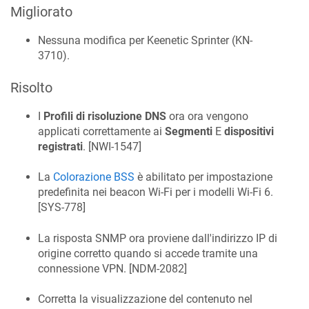
Migliorato
Nessuna modifica per Keenetic
Sprinter
(
KN-
3710
).
Risolto
I
Profili di risoluzione DNS
ora ora vengono
applicati correttamente ai
Segmenti
E
dispositivi
registrati
. [
NWI-1547
]
La
Colorazione BSS
è abilitato per impostazione
predefinita nei beacon Wi-Fi per i modelli Wi-Fi 6.
[
SYS-778
]
La risposta SNMP ora proviene dall'indirizzo IP di
origine corretto quando si accede tramite una
connessione VPN. [
NDM-2082
]
Corretta la visualizzazione del contenuto nel