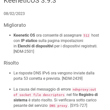
KeeneticOS
3.9.3
08/02/2023
Migliorato
Keenetic OS
ora consente di assegnare
host
512
con
IP statico
sulla pagina impostazioni
in
Elenchi di dispositivi
per i dispositivi registrati.
[
NDM-2501
]
Risolto
Le risposte DNS IPv6 ora vengono inviate dalla
porta 53 corretta e prevista. [
NDM-2439
]
La causa del messaggio di errore
ndnproxy:out
nel file
Registro di
of socket file descriptors
sistema
è stato risolto. Si verificava sotto carico
pesante del servizio
. [
SYS-727
]
DNS proxy