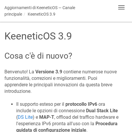
Aggiornamenti di
KeeneticOS
— Canale
Toggl
navig
principale
KeeneticOS
3.9
KeeneticOS
3.9
Cosa c'è di nuovo?
Benvenuto! La
Versione 3.9
contiene numerose nuove
funzionalità, correzioni e miglioramenti. Puoi
apprendere le principali innovazioni da questa breve
introduzione.
Il supporto esteso per il
protocollo IPv6
ora
include le opzioni di connessione
Dual Stack Lite
(
DS Lite
) e
MAP-T
, offload del traffico hardware e
l'esperienza IPv6 pronta all'uso con la
Procedura
guidata di configurazione iniziale
.