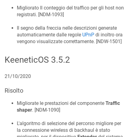
Migliorato Il conteggio del traffico per gli host non
registrati. [
NDM-1093
]
Il segno della freccia nelle descrizioni generate
automaticamente dalle regole
UPnP
di inoltro ora
vengono visualizzate correttamente. [
NDW-1501
]
KeeneticOS
3.5.2
21/10/2020
Risolto
Migliorate le prestazioni del componente
Traffic
shaper
. [
NDM-1090
]
L'algoritmo di selezione del percorso migliore per
la connessione wireless di backhaul è stato
migliorato, per il dispositivo
Extender
del sistema