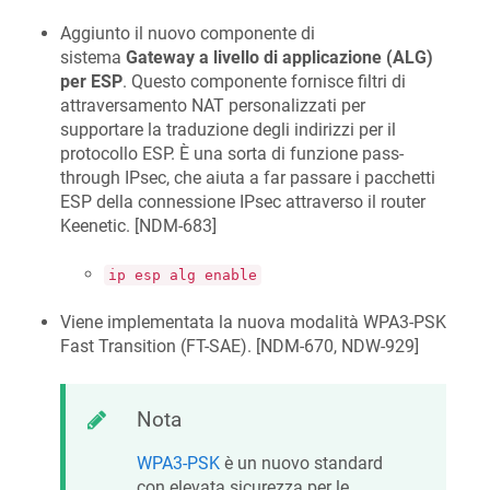
Aggiunto il nuovo componente di
sistema
Gateway a livello di applicazione (ALG)
per ESP
. Questo componente fornisce filtri di
attraversamento NAT personalizzati per
supportare la traduzione degli indirizzi per il
protocollo ESP. È una sorta di funzione pass-
through IPsec, che aiuta a far passare i pacchetti
ESP della connessione IPsec attraverso il router
Keenetic. [
NDM-683
]
ip esp alg enable
Viene implementata la nuova modalità WPA3-PSK
Fast Transition (FT-SAE). [
NDM-670, NDW-929
]
Nota
WPA3-PSK
è un nuovo standard
con elevata sicurezza per le