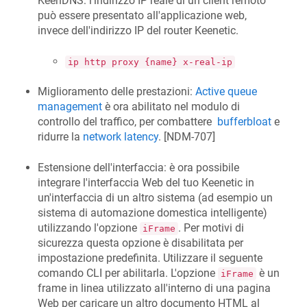
KeenDNS
: l'indirizzo IP reale di un client remoto
può essere presentato all'applicazione web,
invece dell'indirizzo IP del router Keenetic.
ip http proxy {name} x-real-ip
Miglioramento delle prestazioni:
Active queue
management
è ora abilitato nel modulo di
controllo del traffico, per combattere
bufferbloat
e
ridurre la
network latency
. [
NDM-707
]
Estensione dell'interfaccia: è ora possibile
integrare l'interfaccia Web del tuo Keenetic in
un'interfaccia di un altro sistema (ad esempio un
sistema di automazione domestica intelligente)
utilizzando l'opzione
. Per motivi di
iFrame
sicurezza questa opzione è disabilitata per
impostazione predefinita. Utilizzare il seguente
comando CLI per abilitarla. L'opzione
è un
iFrame
frame in linea utilizzato all'interno di una pagina
Web per caricare un altro documento HTML al