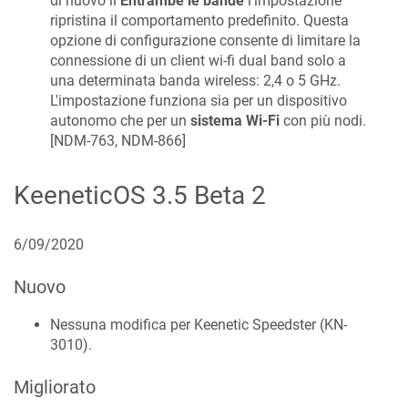
di nuovo il
Entrambe le bande
l'impostazione
ripristina il comportamento predefinito.
Questa
opzione di configurazione consente di limitare la
connessione di un client wi-fi dual band solo a
una determinata banda wireless: 2,4 o 5 GHz.
L'impostazione funziona sia per un dispositivo
autonomo che per un
sistema Wi‑Fi
con più nodi.
[
NDM-763, NDM-866
]
KeeneticOS
3.5 Beta 2
6/09/2020
Nuovo
Nessuna modifica per Keenetic
Speedster
(
KN-
3010
).
Migliorato