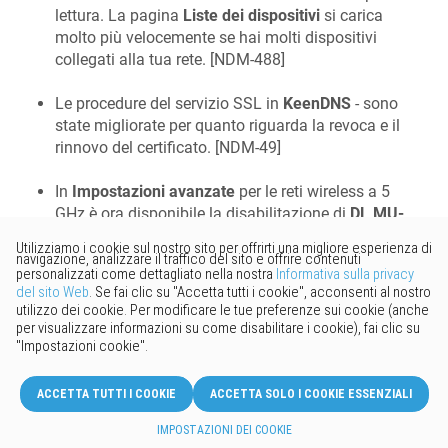
lettura. La pagina
Liste dei dispositivi
si carica
molto più velocemente se hai molti dispositivi
collegati alla tua rete. [
NDM-488
]
Le procedure del servizio SSL in
KeenDNS
- sono
state migliorate per quanto riguarda la revoca e il
rinnovo del certificato. [
NDM-49
]
In
Impostazioni avanzate
per le reti wireless a 5
GHz è ora disponibile la disabilitazione di
DL MU-
MIMO
e
Beamforming
per entrambi. [
NDM-816
]
Nel caso in cui
ACL Wireless
usi la per
Blacklist
per il controllo di accesso, i nuovi dispositivi
registrati non verranno più aggiunti
automaticamente alla lista nera. [
NDW-1108
]
Ai fini dell'ottimizzazione delle dimensioni
dell'immagine del firmware Keenetic, il numero
massimo di lingue installate nel sistema è