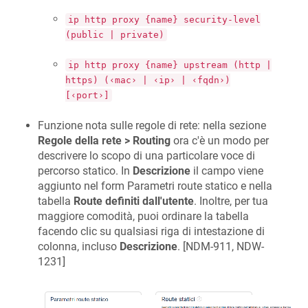
ip http proxy {name} security-level
(public | private)
ip http proxy {name} upstream (http |
https) (‹mac› | ‹ip› | ‹fqdn›)
[‹port›]
Funzione nota sulle regole di rete: nella sezione
Regole della rete > Routing
ora c'è un modo per
descrivere lo scopo di una particolare voce di
percorso statico. In
Descrizione
il campo viene
aggiunto nel form Parametri route statico e nella
tabella
Route definiti dall'utente
. Inoltre, per tua
maggiore comodità, puoi ordinare la tabella
facendo clic su qualsiasi riga di intestazione di
colonna, incluso
Descrizione
. [
NDM-911, NDW-
1231
]