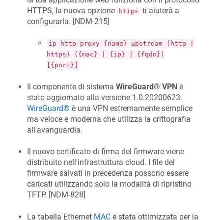
HTTPS, la nuova opzione
ti aiuterà a
https
configurarla. [
NDM-215
]
ip http proxy {name} upstream (http |
https) ({mac} | {ip} | {fqdn})
[{port}]
Il componente di sistema
WireGuard® VPN
è
stato aggiornato alla versione 1.0.20200623.
WireGuard®
è una VPN estremamente semplice
ma veloce e moderna che utilizza la crittografia
all'avanguardia.
Il nuovo certificato di firma del firmware viene
distribuito nell'infrastruttura cloud. I file del
firmware salvati in precedenza possono essere
caricati utilizzando solo la modalità di ripristino
TFTP. [
NDM-828
]
La tabella Ethernet
MAC
è stata ottimizzata per la