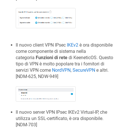
Il nuovo client VPN IPsec
IKEv2
è ora disponibile
come componente di sistema nella
categoria
Funzioni di rete
di
KeeneticOS
. Questo
tipo di VPN è molto popolare tra i fornitori di
servizi VPN come
NordVPN
,
SecureVPN
e altri.
[
NDM-625, NDW-949
]
Il nuovo server VPN IPsec IKEv2 Virtual-IP, che
utilizza un SSL-certificato, è ora disponibile.
[
NDM-703
]