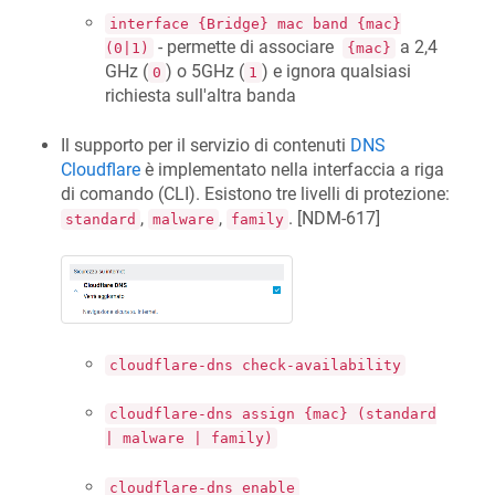
interface {Bridge} mac band {mac}
- permette di associare
a 2,4
(0|1)
{mac}
GHz (
) o 5GHz (
) e ignora qualsiasi
0
1
richiesta sull'altra banda
Il supporto per il servizio di contenuti
DNS
Cloudflare
è implementato nella interfaccia a riga
di comando (CLI). Esistono tre livelli di protezione:
,
,
. [
NDM-617
]
standard
malware
family
cloudflare-dns check-availability
cloudflare-dns assign {mac} (standard
| malware | family)
cloudflare-dns enable