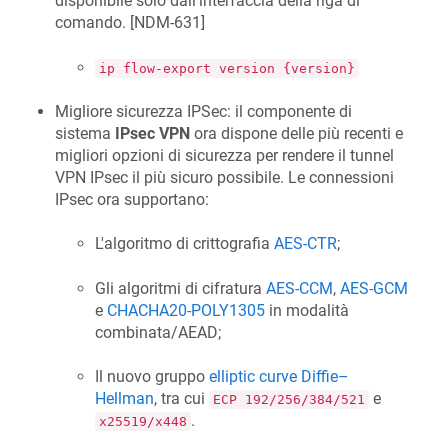
disponibile solo dall'interfaccia della riga di
comando. [
NDM-631
]
ip flow-export version {version}
Migliore sicurezza IPSec: il componente di
sistema
IPsec VPN
ora dispone delle più recenti e
migliori opzioni di sicurezza per rendere il tunnel
VPN IPsec il più sicuro possibile. Le connessioni
IPsec ora supportano:
L'algoritmo di crittografia
AES-CTR
;
Gli algoritmi di cifratura
AES-CCM
,
AES-GCM
e
CHACHA20-POLY1305
in modalità
combinata/AEAD;
Il nuovo gruppo
elliptic curve Diffie–
Hellman
, tra cui
e
ECP 192/256/384/521
.
x25519/x448