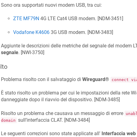
Sono ora supportati nuovi modem USB, tra cui:
ZTE MF79N
4G LTE Cat4 USB modem. [
NDM-3451
]
Vodafone K4606
3G USB modem. [
NDM-3483
]
Aggiunte le descrizioni delle metriche del segnale del modem 
segnale
. [
NWI-3750
]
lto
Problema risolto con il salvataggio di
Wireguard®
connect vi
È stato risolto un problema per cui le impostazioni della rete Wi
danneggiate dopo il riavvio del dispositivo. [
NDM-3485
]
Risolto un problema che causava un messaggio di errore
unab
sull’interfaccia CLAT. [
NDM-3484
]
domain
Le seguenti correzioni sono state applicate all'
Interfaccia web