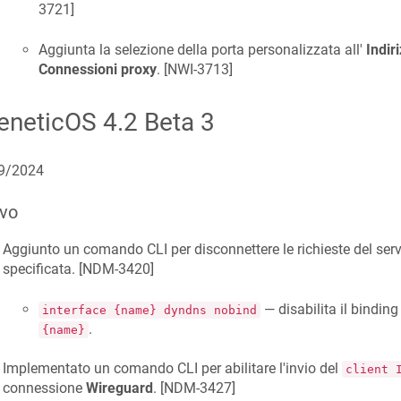
3721
]
Aggiunta la selezione della porta personalizzata all'
Indir
Connessioni proxy
. [
NWI-3713
]
eneticOS
4.2 Beta 3
9/2024
vo
Aggiunto un comando CLI per disconnettere le richieste del ser
specificata. [
NDM-3420
]
— disabilita il bindin
interface {name} dyndns nobind
.
{name}
Implementato un comando CLI per abilitare l'invio del
client 
connessione
Wireguard
. [
NDM-3427
]