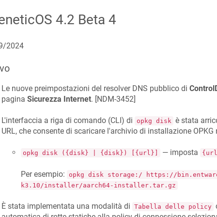
eneticOS
4.2 Beta 4
9/2024
vo
Le nuove preimpostazioni del resolver DNS pubblico di
Control
pagina
Sicurezza Internet
. [
NDM-3452
]
L'interfaccia a riga di comando (CLI) di
è stata arri
opkg disk
URL, che consente di scaricare l'archivio di installazione OPKG 
— imposta
opkg disk ({disk} | {disk}) [{url}]
{ur
Per esempio:
opkg disk storage:/ https://bin.entwar
k3.10/installer/aarch64-installer.tar.gz
È stata implementata una modalità di
c
Tabella delle policy
automatica di rotte statiche alla policy di connessione seleziona