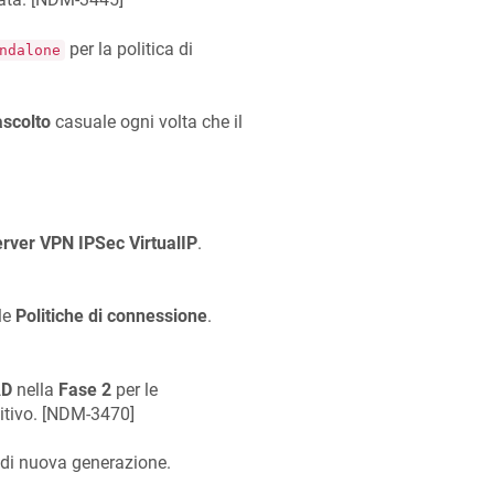
per la politica di
ndalone
ascolto
casuale ogni volta che il
rver VPN IPSec VirtualIP
.
lle
Politiche di connessione
.
AD
nella
Fase 2
per le
tivo. [
NDM-3470
]
di nuova generazione.