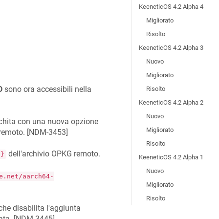
KeeneticOS 4.2 Alpha 4
Migliorato
Risolto
KeeneticOS 4.2 Alpha 3
Nuovo
Migliorato
D
sono ora accessibili nella
Risolto
KeeneticOS 4.2 Alpha 2
Nuovo
cchita con una nuova opzione
Migliorato
remoto. [
NDM-3453
]
Risolto
dell'archivio OPKG remoto.
l}
KeeneticOS 4.2 Alpha 1
Nuovo
e.net/aarch64-
Migliorato
Risolto
he disabilita l'aggiunta
ta. [
NDM-3445
]