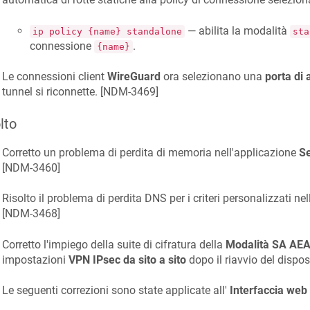
— abilita la modalità
ip policy {name} standalone
sta
connessione
.
{name}
Le connessioni client
WireGuard
ora selezionano una
porta di 
tunnel si riconnette. [
NDM-3469
]
lto
Corretto un problema di perdita di memoria nell'applicazione
Se
[
NDM-3460
]
Risolto il problema di perdita DNS per i criteri personalizzati ne
[
NDM-3468
]
Corretto l'impiego della suite di cifratura della
Modalità SA AE
impostazioni
VPN IPsec da sito a sito
dopo il riavvio del disposi
Le seguenti correzioni sono state applicate all'
Interfaccia web