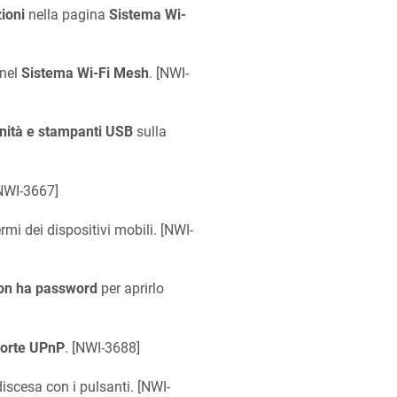
zioni
nella pagina
Sistema Wi-
 nel
Sistema Wi-Fi Mesh
. [
NWI-
nità e stampanti USB
sulla
NWI-3667
]
mi dei dispositivi mobili. [
NWI-
non ha password
per aprirlo
 porte UPnP
. [
NWI-3688
]
iscesa con i pulsanti. [
NWI-