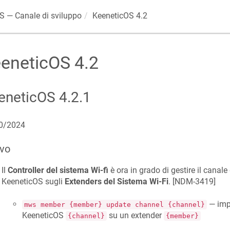
OS
— Canale di sviluppo
KeeneticOS
4.2
eneticOS
4.2
eneticOS
4.2.1
0/2024
vo
Il
Controller del sistema Wi-fi
è ora in grado di gestire il canal
KeeneticOS
sugli
Extenders del Sistema Wi-Fi
. [
NDM-3419
]
— imp
mws member {member} update channel {channel}
KeeneticOS
su un extender
{channel}
{member}