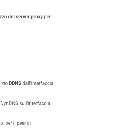
izzo del server proxy
per
vizio
DDNS
dall'interfaccia
g DynDNS sull'interfaccia
per il peer di
ID