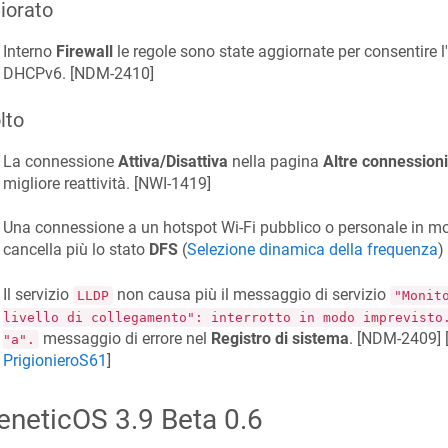
iorato
Interno
Firewall
le regole sono state aggiornate per consentire l'u
DHCPv6. [
NDM-2410
]
lto
La connessione
Attiva/Disattiva
nella pagina
Altre connessioni
migliore reattività. [
NWI-1419
]
Una connessione a un hotspot Wi-Fi pubblico o personale in m
cancella più lo stato
DFS
(
Selezione dinamica della frequenza
)
Il servizio
non causa più il messaggio di servizio
LLDP
"Monit
livello di collegamento": interrotto in modo imprevisto
messaggio di errore nel
Registro di sistema
. [
NDM-2409
] 
"a".
PrigionieroS61
]
eneticOS
3.9 Beta 0.6