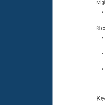
Migl
Riso
Ke