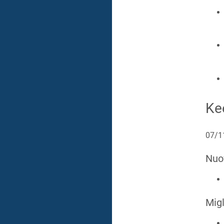
Ke
07/1
Nuo
Migl