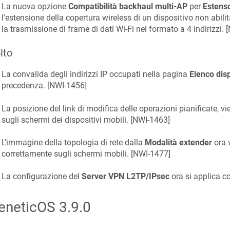
La nuova opzione
Compatibilità backhaul multi-AP
per
Estenso
l'estensione della copertura wireless di un dispositivo non abil
la trasmissione di frame di dati Wi-Fi nel formato a 4 indirizzi. [
lto
La convalida degli indirizzi IP occupati nella pagina
Elenco disp
precedenza. [
NWI-1456
]
La posizione del link di modifica delle operazioni pianificate, v
sugli schermi dei dispositivi mobili. [
NWI-1463
]
L'immagine della topologia di rete dalla
Modalità extender
ora 
correttamente sugli schermi mobili. [
NWI-1477
]
La configurazione del
Server VPN L2TP/IPsec
ora si applica co
eneticOS
3.9.0