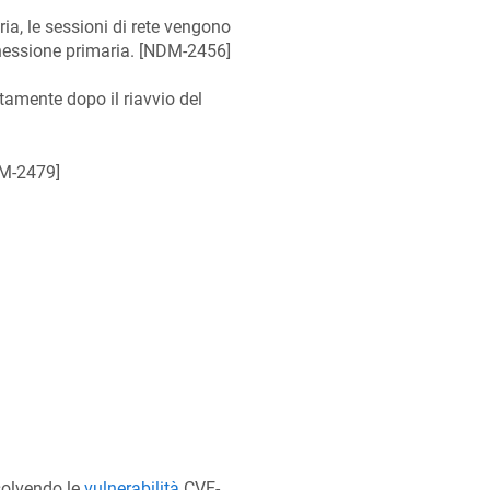
a, le sessioni di rete vengono
essione primaria. [
NDM-2456
]
tamente dopo il riavvio del
M-2479
]
isolvendo le
vulnerabilità
CVE-