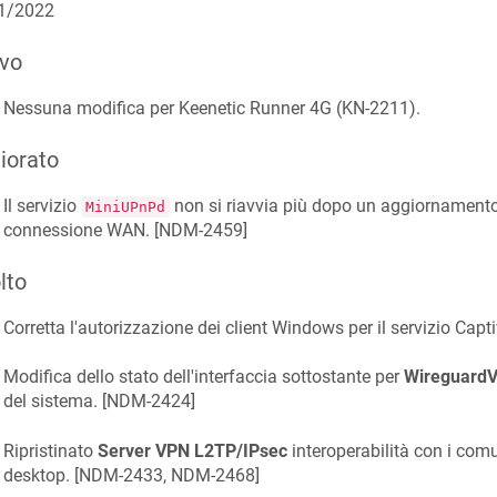
1/2022
vo
Nessuna modifica per Keenetic
Runner 4G
(
KN-2211
).
iorato
Il servizio
non si riavvia più dopo un aggiornament
MiniUPnPd
connessione WAN. [
NDM-2459
]
lto
Corretta l'autorizzazione dei client Windows per il servizio Capti
Modifica dello stato dell'interfaccia sottostante per
Wireguard
del sistema. [
NDM-2424
]
Ripristinato
Server VPN L2TP/IPsec
interoperabilità con i com
desktop. [
NDM-2433, NDM-2468
]