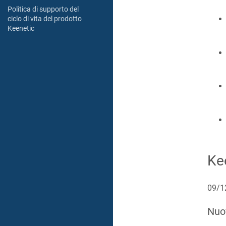
Politica di supporto del
ciclo di vita del prodotto
Keenetic
Ke
09/1
Nuo