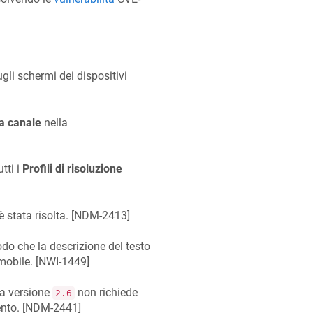
gli schermi dei dispositivi
a canale
nella
tti i
Profili di risoluzione
 stata risolta. [
NDM-2413
]
do che la descrizione del testo
mobile. [
NWI-1449
]
a versione
non richiede
2.6
nto. [
NDM-2441
]