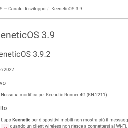
OS
— Canale di sviluppo
KeeneticOS
3.9
eneticOS
3.9
eneticOS
3.9.2
2/2022
vo
Nessuna modifica per Keenetic
Runner 4G
(
KN-2211
).
lto
L'app
Keenetic
per dispositivi mobili non mostra più il messag
quando un client wireless non riesce a connettersi al Wi-Fi. 
...