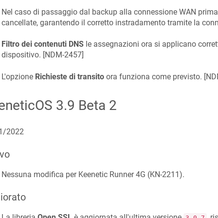
Nel caso di passaggio dal backup alla connessione WAN primari
cancellate, garantendo il corretto instradamento tramite la conn
Filtro dei contenuti DNS
le assegnazioni ora si applicano corret
dispositivo. [
NDM-2457
]
L'opzione
Richieste di transito
ora funziona come previsto. [
ND
eneticOS
3.9 Beta 2
1/2022
vo
Nessuna modifica per Keenetic
Runner 4G
(
KN-2211
).
iorato
La libreria
Open SSL
è aggiornata all'ultima versione
, r
3.0.7