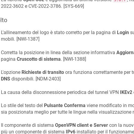
2022-3602 e CVE-2022-3786. [
SYS-669
]
lto
L'allineamento del logo è stato corretto per la pagina di
Login
su
mobili. [
NWI-1387
]
Corretta la posizione in linea della sezione informativa
Aggiorn
pagina
Cruscotto di sistema
. [
NWI-1388
]
L'opzione
Richieste di transito
ora funziona correttamente per tu
DNS
disponibili. [
NDM-2403
]
La causa della disconnessione periodica del tunnel VPN
IKEv2
è
Lo stile del testo del
Pulsante Conferma
viene modificato in mo
sia posizionata meglio per tutte le lingue nella visualizzazione 
Il componente di sistema
OpenVPN client e Server
con la nuov
più un componente di sistema
IPv6
installato per il funzioname