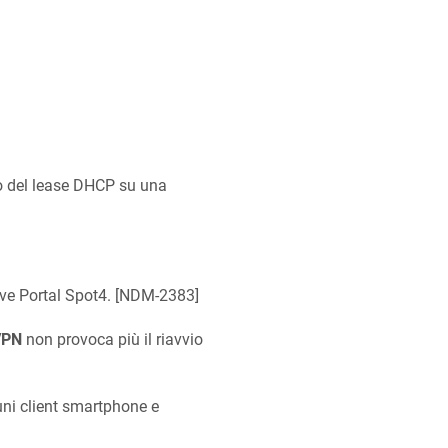
o del lease DHCP su una
ve Portal Spot4. [
NDM-2383
]
VPN
non provoca più il riavvio
uni client smartphone e