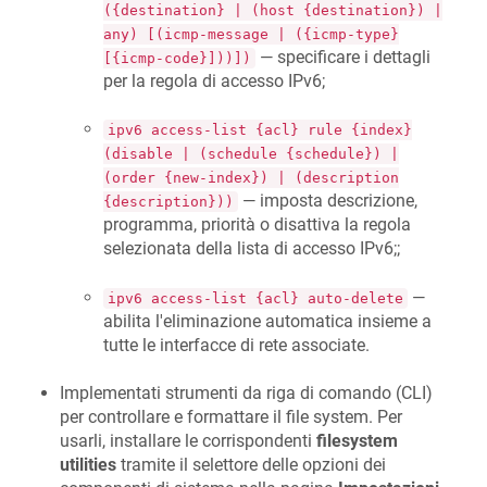
({destination} | (host {destination}) |
any) [(icmp-message | ({icmp-type}
— specificare i dettagli
[{icmp-code}]))])
per la regola di accesso IPv6;
ipv6 access-list {acl} rule {index}
(disable | (schedule {schedule}) |
(order {new-index}) | (description
— imposta descrizione,
{description}))
programma, priorità o disattiva la regola
selezionata della lista di accesso IPv6;;
—
ipv6 access-list {acl} auto-delete
abilita l'eliminazione automatica insieme a
tutte le interfacce di rete associate.
Implementati strumenti da riga di comando (CLI)
per controllare e formattare il file system. Per
usarli, installare le corrispondenti
filesystem
utilities
tramite il selettore delle opzioni dei