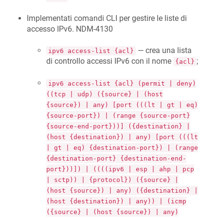
Implementati comandi CLI per gestire le liste di
accesso IPv6. NDM-4130
— crea una lista
ipv6 access-list {acl}
di controllo accessi IPv6 con il nome
;
{acl}
ipv6 access-list {acl} (permit | deny)
((tcp | udp) ({source} | (host
{source}) | any) [port (((lt | gt | eq)
{source-port}) | (range {source-port}
{source-end-port}))] ({destination} |
(host {destination}) | any) [port (((lt
| gt | eq) {destination-port}) | (range
{destination-port} {destination-end-
port}))]) | ((((ipv6 | esp | ahp | pcp
| sctp)) | {protocol}) ({source} |
(host {source}) | any) ({destination} |
(host {destination}) | any)) | (icmp
({source} | (host {source}) | any)