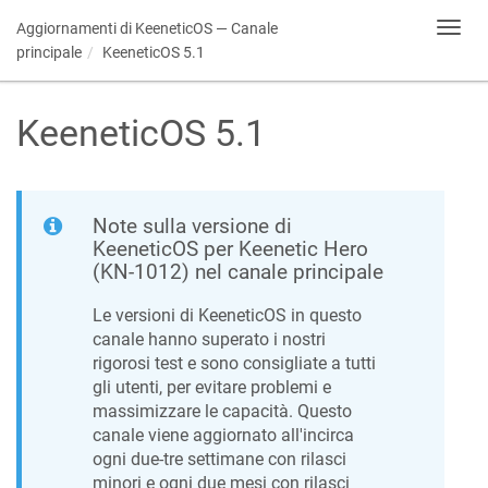
Aggiornamenti di
KeeneticOS
— Canale
Toggl
navig
principale
KeeneticOS
5.1
KeeneticOS
5.1
Note sulla versione di
KeeneticOS
per Keenetic
Hero
(
KN-1012
) nel canale principale
Le versioni di
KeeneticOS
in questo
canale hanno superato i nostri
rigorosi test e sono consigliate a tutti
gli utenti, per evitare problemi e
massimizzare le capacità. Questo
canale viene aggiornato all'incirca
ogni due-tre settimane con rilasci
minori e ogni due mesi con rilasci