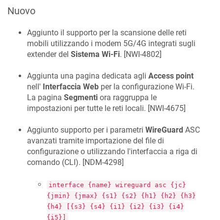
Nuovo
Aggiunto il supporto per la scansione delle reti
mobili utilizzando i modem 5G/4G integrati sugli
extender del
Sistema Wi-Fi
. [
NWI-4802
]
Aggiunta una pagina dedicata agli
Access point
nell'
Interfaccia Web
per la configurazione Wi-Fi.
La pagina
Segmenti
ora raggruppa le
impostazioni per tutte le reti locali. [
NWI-4675
]
Aggiunto supporto per i parametri
WireGuard
ASC
avanzati tramite importazione del file di
configurazione o utilizzando l'interfaccia a riga di
comando (CLI). [
NDM-4298
]
interface {name} wireguard asc {jc}
{jmin} {jmax} {s1} {s2} {h1} {h2} {h3}
{h4} [{s3} {s4} {i1} {i2} {i3} {i4}
{i5}]