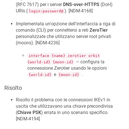
(RFC 7617) per i server
DNS-over-HTTPS
(DoH)
URIs (
). [
NDM-4168
]
login:password@
Implementata un'opzione dell'interfaccia a riga di
comando (CLI) per connettersi a reti
ZeroTier
personalizzate che utilizzano server root privati
(moons). [
NDM-4236
]
interface {name} zerotier orbit
— configura la
{world-id} {moon-id}
connessione Zerotier usando le opzioni
e
.
{world-id}
{moon-id}
Risolto
Risolto il problema con le connessioni IKEv1 in
uscita che utilizzavano una chiave precondivisa
(
Chiave PSK
) errata in uno scenario specifico.
[
NDM-4194
]