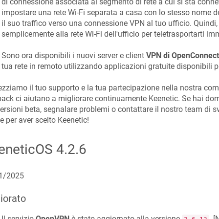
di connessione associata al segmento di rete a cui si sta conn
impostare una rete Wi-Fi separata a casa con lo stesso nome dell
il suo traffico verso una connessione VPN al tuo ufficio. Quindi
semplicemente alla rete Wi-Fi dell'ufficio per teletrasportarti 
Sono ora disponibili i nuovi server e client
VPN di OpenConnect
tua rete in remoto utilizzando applicazioni gratuite disponibili 
zziamo il tuo supporto e la tua partecipazione nella nostra comm
ack ci aiutano a migliorare continuamente Keenetic. Se hai dom
versioni beta, segnalare problemi o contattare il nostro team di sv
e per aver scelto Keenetic!
eneticOS
4.2.6
1/2025
iorato
Il servizio
OpenVPN
è stato aggiornato alla versione
. [