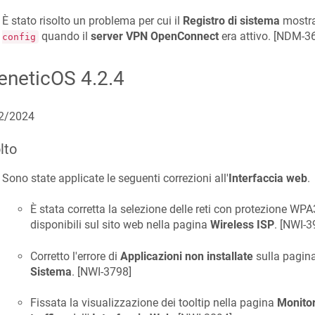
È stato risolto un problema per cui il
Registro di sistema
mostr
quando il
server VPN OpenConnect
era attivo. [
NDM-3
config
eneticOS
4.2.4
2/2024
lto
Sono state applicate le seguenti correzioni all'
Interfaccia web
.
È stata corretta la selezione delle reti con protezione WPA3
disponibili sul sito web nella pagina
Wireless ISP
. [
NWI-3
Corretto l'errore di
Applicazioni non installate
sulla pagina
Sistema
. [
NWI-3798
]
Fissata la visualizzazione dei tooltip nella pagina
Monitor