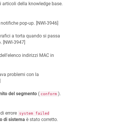
i articoli della knowledge base.
 notifiche pop-up. [
NWI-3946
]
grafici a torta quando si passa
o
. [
NWI-3947
]
dell'elenco indirizzi MAC in
sava problemi con la
]
inito del segmento
(
).
conform
di errore
system failed
o di sistema
è stato corretto.