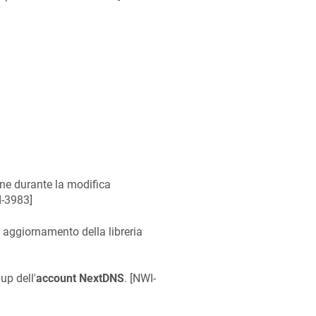
ione durante la modifica
-3983
]
i aggiornamento della libreria
up dell'
account NextDNS
. [
NWI-