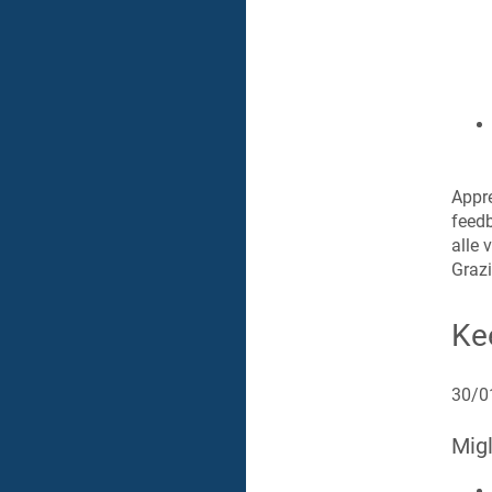
Appre
feedb
alle 
Grazi
Ke
30/0
Migl