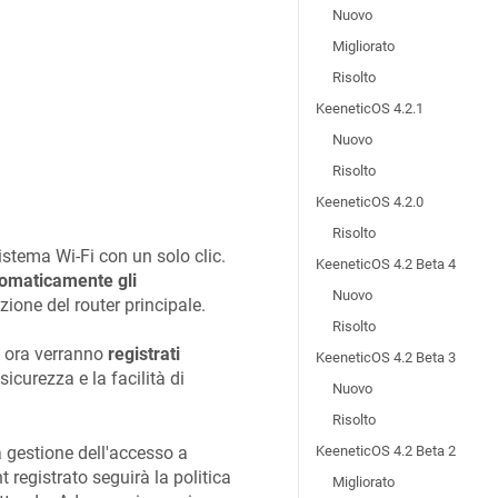
Nuovo
Migliorato
Risolto
KeeneticOS 4.2.1
Nuovo
Risolto
KeeneticOS 4.2.0
Risolto
 sistema Wi-Fi con un solo clic.
KeeneticOS 4.2 Beta 4
tomaticamente gli
Nuovo
one del router principale.
Risolto
o ora verranno
registrati
KeeneticOS 4.2 Beta 3
icurezza e la facilità di
Nuovo
Risolto
 gestione dell'accesso a
KeeneticOS 4.2 Beta 2
nt registrato seguirà la politica
Migliorato