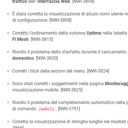
traffico
dell'
Interfaccia Web
. [
NWI-3894
]
È stata corretta la visualizzazione di alcuni nomi utente ne
di configurazione. [
NWI-3898
]
Corretto l'ordinamento della colonna
Uptime
nella tabella
Fi Mesh
. [
NWI-3815
]
Risolto il problema dello sfarfallio durante il caricament
domestico
. [
NWI-3820
]
Corretti i titoli delle sezioni del menu. [
NWI-3824
]
Sono stati corretti i suggerimenti nella pagina
Monitoraggi
visualizzazione mobile. [
NWI-3825
]
Risolto il problema del completamento automatico nella pa
di comando
. [
NWI-3791
]
/webcli
Corretta la visualizzazione di stringhe lunghe nei risultati d
3866
]