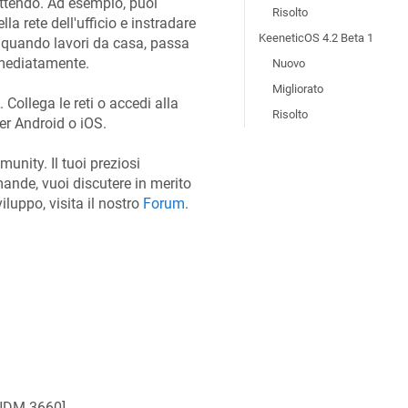
ettendo. Ad esempio, puoi
Risolto
a rete dell'ufficio e instradare
KeeneticOS 4.2 Beta 1
, quando lavori da casa, passa
immediatamente.
Nuovo
Migliorato
. Collega le reti o accedi alla
Risolto
per Android o iOS.
unity. Il tuoi preziosi
ande, vuoi discutere in merito
iluppo, visita il nostro
Forum
.
NDM-3660
]