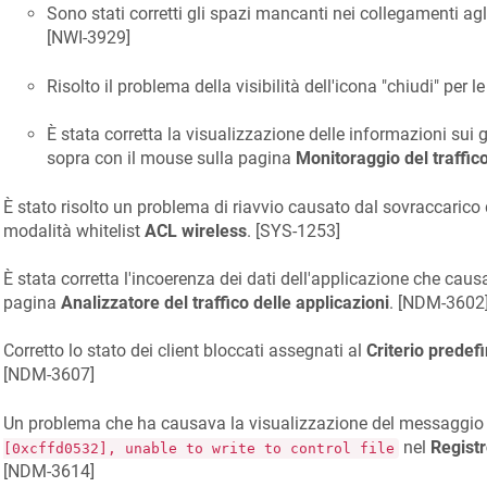
Sono stati corretti gli spazi mancanti nei collegamenti agl
[
NWI-3929
]
Risolto il problema della visibilità dell'icona "chiudi" per le
È stata corretta la visualizzazione delle informazioni sui 
sopra con il mouse sulla pagina
Monitoraggio del traffic
È stato risolto un problema di riavvio causato dal sovraccarico 
modalità whitelist
ACL wireless
. [
SYS-1253
]
È stata corretta l'incoerenza dei dati dell'applicazione che cau
pagina
Analizzatore del traffico delle applicazioni
. [
NDM-3602
Corretto lo stato dei client bloccati assegnati al
Criterio predef
[
NDM-3607
]
Un problema che ha causava la visualizzazione del messaggio 
nel
Registr
[0xcffd0532], unable to write to control file
[
NDM-3614
]