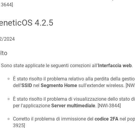
3644
]
eneticOS
4.2.5
2/2024
lto
Sono state applicate le seguenti correzioni all'
Interfaccia web
.
È stato risolto il problema relativo alla perdita della gest
dell'
SSID
nel
Segmento Home
sull'extender wireless. [
NWI
È stato risolto il problema di visualizzazione dello stato d
per l'applicazione
Server multimediale
. [
NWI-3844
]
Corretto il problema di immissione del
codice 2FA
nel pop
3925
]