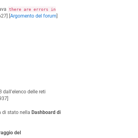
ava
there are errors in
627
] [
Argomento del forum
]
 dall'elenco delle reti
937
]
 di stato nella
Dashboard di
aggio del