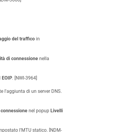
ggio del traffico
in
ità di connessione
nella
l
EOIP
. [
NWI-3964
]
e l'aggiunta di un server DNS.
 connessione
nel popup
Livelli
postato l'MTU statico. [
NDM-