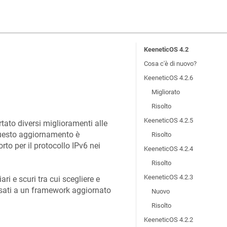
KeeneticOS 4.2
Cosa c'è di nuovo?
KeeneticOS 4.2.6
Migliorato
Risolto
KeeneticOS 4.2.5
tato diversi miglioramenti alle
 questo aggiornamento è
Risolto
rto per il protocollo IPv6 nei
KeeneticOS 4.2.4
Risolto
KeeneticOS 4.2.3
ri e scuri tra cui scegliere e
ssati a un framework aggiornato
Nuovo
Risolto
KeeneticOS 4.2.2