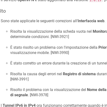
2.6.13
lto
Sono state applicate le seguenti correzioni all'
Interfaccia web
.
Risolta la visualizzazione della scheda vuota nel
Monitora
determinate condizioni. [
NWI-3921
]
È stato risolto un problema con l'impostazione della
Prior
visualizzazione mobile. [
NWI-3990
]
È stato corretto un errore durante la creazione di un tunne
Risolta la causa degli errori nel
Registro di sistema
durant
[
NWI-3991
]
Risolto il problema con la visualizzazione del
Nome della
di segnale
. [
NWI-3978
]
I
Tunnel IPv6 in IPv4
ora funzionano correttamente quando è im