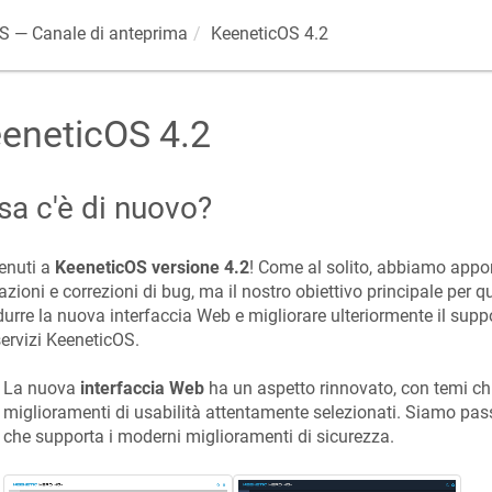
OS
— Canale di anteprima
KeeneticOS
4.2
eneticOS
4.2
sa c'è di nuovo?
enuti a
KeeneticOS
versione 4.2
! Come al solito, abbiamo appor
azioni e correzioni di bug, ma il nostro obiettivo principale per
durre la nuova interfaccia Web e migliorare ulteriormente il suppo
servizi
KeeneticOS
.
La nuova
interfaccia Web
ha un aspetto rinnovato, con temi chia
miglioramenti di usabilità attentamente selezionati. Siamo pa
che supporta i moderni miglioramenti di sicurezza.