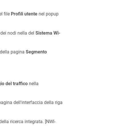
l file
Profili utente
nel popup
 dei nodi nella del
Sistema Wi-
o della pagina
Segmento
o del traffico
nella
gina dell'interfaccia della riga
ella ricerca integrata. [
NWI-