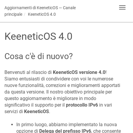
Aggiornamenti di
KeeneticOS
— Canale
Toggl
navig
principale
KeeneticOS
4.0
KeeneticOS
4.0
Cosa c'è di nuovo?
Benvenuti al rilascio di
KeeneticOS
versione 4.0
!
Siamo entusiasti di condividere con voi le numerose
nuove funzionalità, correzioni e miglioramenti apportati
da questa versione. Il nostro obiettivo principale per
questo aggiornamento è migliorare in modo
significativo il supporto per il
protocollo IPv6
in vari
servizi di
KeeneticOS
.
In primo luogo, abbiamo implementato la nuova
opzione di
Delega del prefisso IPv6
, che consente