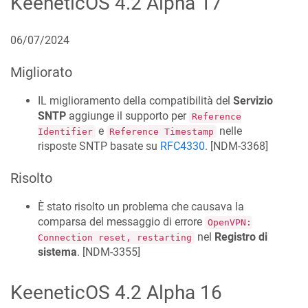
KeeneticOS
4.2 Alpha 17
06/07/2024
Migliorato
IL miglioramento della compatibilità del
Servizio
SNTP
aggiunge il supporto per
Reference
e
nelle
Identifier
Reference Timestamp
risposte SNTP basate su
RFC4330
. [
NDM-3368
]
Risolto
È stato risolto un problema che causava la
comparsa del messaggio di errore
OpenVPN:
nel
Registro di
Connection reset, restarting
sistema
. [
NDM-3355
]
KeeneticOS
4.2 Alpha 16