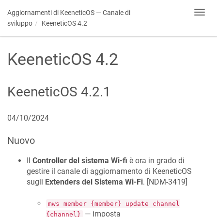
Aggiornamenti di
KeeneticOS
— Canale di
Toggl
navig
sviluppo
KeeneticOS
4.2
KeeneticOS
4.2
KeeneticOS
4.2.1
04/10/2024
Nuovo
Il
Controller del sistema Wi-fi
è ora in grado di
gestire il canale di aggiornamento di
KeeneticOS
sugli
Extenders del Sistema Wi-Fi
. [
NDM-3419
]
mws member {member} update channel
— imposta
{channel}