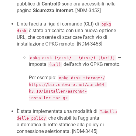
pubblico di
ControlD
sono ora accessibili nella
pagina
Sicurezza Internet
. [
NDM-3452
]
L'interfaccia a riga di comando (CLI) di
opkg
è stata arricchita con una nuova opzione
disk
URL, che consente di scaricare l'archivio di
installazione OPKG remoto. [
NDM-3453
]
—
opkg disk ({disk} | {disk}) [{url}]
imposta
dell'archivio OPKG remoto.
{url}
Per esempio:
opkg disk storage:/
https://bin.entware.net/aarch64-
k3.10/installer/aarch64-
installer.tar.gz
È stata implementata una modalità di
Tabella
che disabilita l'aggiunta
delle policy
automatica di rotte statiche alla policy di
connessione selezionata. [
NDM-3445
]