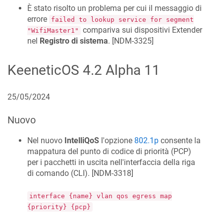
È stato risolto un problema per cui il messaggio di
errore
failed to lookup service for segment
compariva sui dispositivi Extender
"WifiMaster1"
nel
Registro di sistema
. [
NDM-3325
]
KeeneticOS
4.2 Alpha 11
25/05/2024
Nuovo
Nel nuovo
IntelliQoS
l'opzione
802.1p
consente la
mappatura del punto di codice di priorità (PCP)
per i pacchetti in uscita nell'interfaccia della riga
di comando (CLI). [
NDM-3318
]
interface {name} vlan qos egress map
{priority} {pcp}