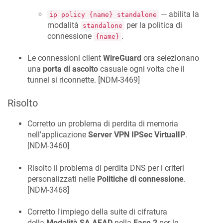
— abilita la
ip policy {name} standalone
modalità
per la politica di
standalone
connessione
.
{name}
Le connessioni client
WireGuard
ora selezionano
una
porta di ascolto
casuale ogni volta che il
tunnel si riconnette. [
NDM-3469
]
Risolto
Corretto un problema di perdita di memoria
nell'applicazione
Server VPN IPSec VirtualIP
.
[
NDM-3460
]
Risolto il problema di perdita DNS per i criteri
personalizzati nelle
Politiche di connessione
.
[
NDM-3468
]
Corretto l'impiego della suite di cifratura
della
Modalità SA AEAD
nella
Fase 2
per le