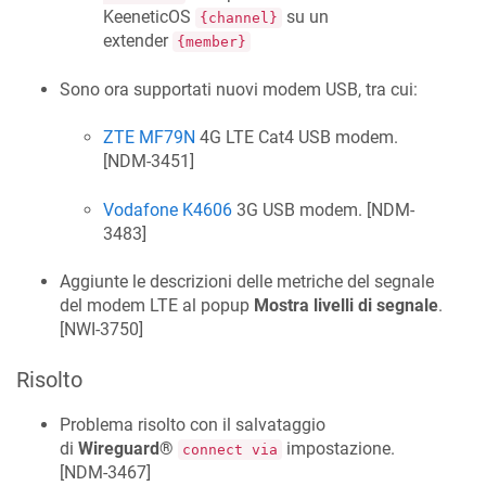
KeeneticOS
su un
{channel}
extender
{member}
Sono ora supportati nuovi modem USB, tra cui:
ZTE MF79N
4G LTE Cat4 USB modem.
[
NDM-3451
]
Vodafone K4606
3G USB modem. [
NDM-
3483
]
Aggiunte le descrizioni delle metriche del segnale
del modem LTE al popup
Mostra livelli di segnale
.
[
NWI-3750
]
Risolto
Problema risolto con il salvataggio
di
Wireguard®
impostazione.
connect via
[
NDM-3467
]