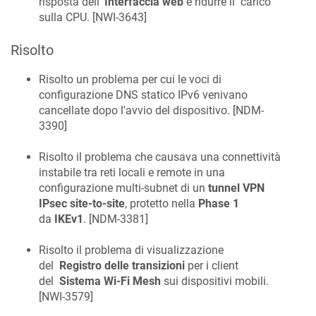
risposta dell'
Interfaccia web
e ridurre il carico
sulla CPU. [
NWI-3643
]
Risolto
Risolto un problema per cui le voci di
configurazione DNS statico IPv6 venivano
cancellate dopo l'avvio del dispositivo. [
NDM-
3390
]
Risolto il problema che causava una connettività
instabile tra reti locali e remote in una
configurazione multi-subnet di un
tunnel VPN
IPsec site-to-site
, protetto nella
Phase 1
da
IKEv1
. [
NDM-3381
]
Risolto il problema di visualizzazione
del
Registro delle transizioni
per i client
del
Sistema Wi-Fi Mesh
sui dispositivi mobili.
[
NWI-3579
]