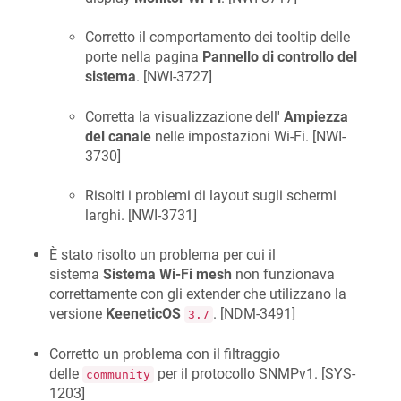
Corretto il comportamento dei tooltip delle
porte nella pagina
Pannello di controllo del
sistema
. [
NWI-3727
]
Corretta la visualizzazione dell'
Ampiezza
del canale
nelle impostazioni Wi-Fi. [
NWI-
3730
]
Risolti i problemi di layout sugli schermi
larghi. [
NWI-3731
]
È stato risolto un problema per cui il
sistema
Sistema Wi-Fi mesh
non funzionava
correttamente con gli extender che utilizzano la
versione
KeeneticOS
. [
NDM-3491
]
3.7
Corretto un problema con il filtraggio
delle
per il protocollo SNMPv1. [
SYS-
community
1203
]