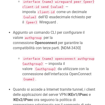
interface {name} wireguard peer {peer}
—
client-id send {value}
imposta
come un decimale
client-id
dell'ID esadecimale richiesto per
{value}
il
Wireguard .
{peer}
Aggiunto un comando CLI per configurare il
valore
per la
authgroup
connessione
Openconnect
per garantire la
compatibilità con terze parti. [
NDM-3430
]
interface {name} openconnect authgroup
— imposta il
{authgroup}
valore
da utilizzare con la
{authgroup}
connessione dell'interfaccia OpenConnect
.
{name}
Quando si accede a Internet tramite tunnel, i client
delle applicazioni del server VPN
IKEv1/IPsec
e
I
KEv2/IPsec
ora seguono la politica di
connessione selezionata per il segmento di rete