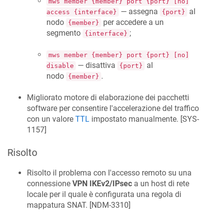
mws member {member} port {port} [no]
— assegna
al
access {interface}
{port}
nodo
per accedere a un
{member}
segmento
;
{interface}
mws member {member} port {port} [no]
— disattiva
al
disable
{port}
nodo
.
{member}
Migliorato motore di elaborazione dei pacchetti
software per consentire l'accelerazione del traffico
con un valore
TTL
impostato manualmente. [
SYS-
1157
]
Risolto
Risolto il problema con l'accesso remoto su una
connessione
VPN IKEv2/IPsec
a un host di rete
locale per il quale è configurata una regola di
mappatura SNAT. [
NDM-3310
]