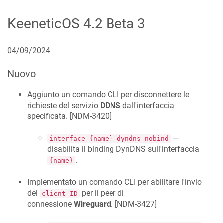
KeeneticOS
4.2 Beta 3
04/09/2024
Nuovo
Aggiunto un comando CLI per disconnettere le
richieste del servizio
DDNS
dall'interfaccia
specificata. [
NDM-3420
]
—
interface {name} dyndns nobind
disabilita il binding DynDNS sull'interfaccia
.
{name}
Implementato un comando CLI per abilitare l'invio
del
per il peer di
client ID
connessione
Wireguard
. [
NDM-3427
]