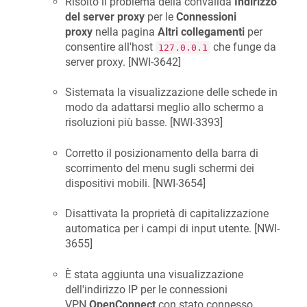
Risolto il problema della convalida
Indirizzo
del server proxy
per le
Connessioni
proxy
nella pagina
Altri collegamenti
per
consentire all'host
che funge da
127.0.0.1
server proxy. [
NWI-3642
]
Sistemata la visualizzazione delle schede in
modo da adattarsi meglio allo schermo a
risoluzioni più basse. [
NWI-3393
]
Corretto il posizionamento della barra di
scorrimento del menu sugli schermi dei
dispositivi mobili. [
NWI-3654
]
Disattivata la proprietà di capitalizzazione
automatica per i campi di input utente. [
NWI-
3655
]
È stata aggiunta una visualizzazione
dell'indirizzo IP per le connessioni
VPN
OpenConnect
con stato connesso.