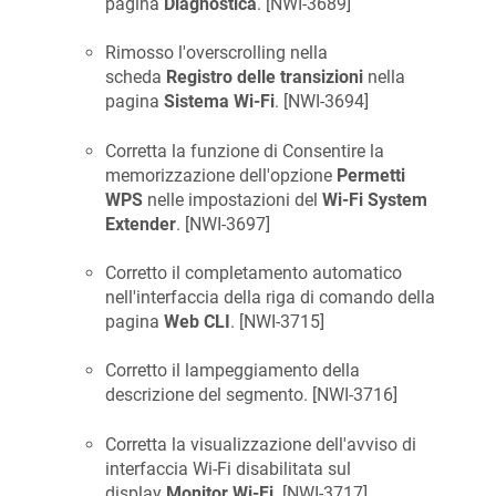
pagina
Diagnostica
. [
NWI-3689
]
Rimosso l'overscrolling nella
scheda
Registro delle transizioni
nella
pagina
Sistema Wi-Fi
. [
NWI-3694
]
Corretta la funzione di Consentire la
memorizzazione dell'opzione
Permetti
WPS
nelle impostazioni del
Wi-Fi System
Extender
. [
NWI-3697
]
Corretto il completamento automatico
nell'interfaccia della riga di comando della
pagina
Web CLI
. [
NWI-3715
]
Corretto il lampeggiamento della
descrizione del segmento. [
NWI-3716
]
Corretta la visualizzazione dell'avviso di
interfaccia Wi-Fi disabilitata sul
display
Monitor Wi-Fi
. [
NWI-3717
]