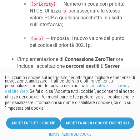
— Numero in coda con priorità
{priority}
NTCE. Utilizza
per assegnare lo stesso
0
valore PCP a qualsiasi pacchetto in uscita
sull'interfaccia;
— imposta il nuovo valore del punto
{pcp}
del codice di priorità 802.1p.
L'implementazione di
Connessione ZeroTier
ora
include l'accettazione
percorsi gestiti
E
Server
DNS
pubblicato sul controller di rete ZeroTier.
[
NDM-3319
]
Migliorato
La libreria
OpenSSL
è stata spostata in un ramo
diverso con la versione più recente
. [
SYS-
3.0.13
1152
]
Maggiore affidabilità del
DNS su TLS
E
DNS su