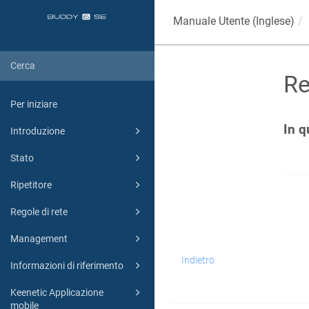
Manuale Utente (Inglese)
Re
Per iniziare
In q
Introduzione
Stato
Ripetitore
Regole di rete
Management
Indietro
Informazioni di riferimento
Keenetic Applicazione
mobile