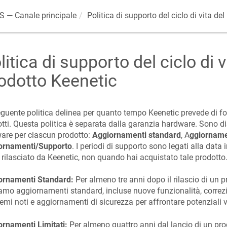
OS
— Canale principale
Politica di supporto del ciclo di vita de
litica di supporto del ciclo di v
odotto Keenetic
guente politica delinea per quanto tempo Keenetic prevede di for
tti. Questa politica è separata dalla garanzia hardware. Sono dis
are per ciascun prodotto:
Aggiornamenti standard
, A
ggiornamen
ornamenti/Supporto
. I periodi di supporto sono legati alla data
 rilasciato da Keenetic, non quando hai acquistato tale prodotto
ornamenti Standard:
Per almeno tre anni dopo il rilascio di un p
amo aggiornamenti standard, incluse nuove funzionalità, correzio
emi noti e aggiornamenti di sicurezza per affrontare potenziali v
rnamenti Limitati:
Per almeno quattro anni dal lancio di un pro