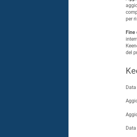
aggio
compa
per r
Fine 
inter
Keene
del p
Ke
Data 
Aggi
Aggio
Data 