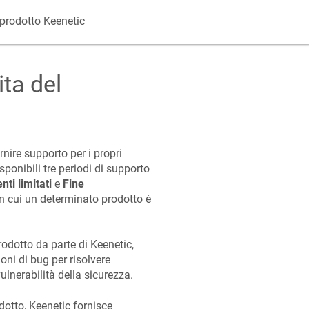
l prodotto Keenetic
ita del
nire supporto per i propri
ponibili tre periodi di supporto
ti limitati
e
Fine
 in cui un determinato prodotto è
.
rodotto da parte di Keenetic,
ni di bug per risolvere
ulnerabilità della sicurezza.
dotto, Keenetic fornisce