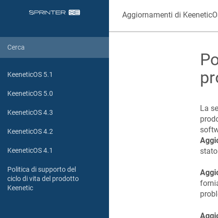
Aggiornamenti di
Keenetic
Po
pr
KeeneticOS 5.1
KeeneticOS 5.0
La se
KeeneticOS 4.3
prodo
softw
KeeneticOS 4.2
Aggi
KeeneticOS 4.1
stato
Politica di supporto del
Aggi
ciclo di vita del prodotto
forni
Keenetic
probl
Aggio